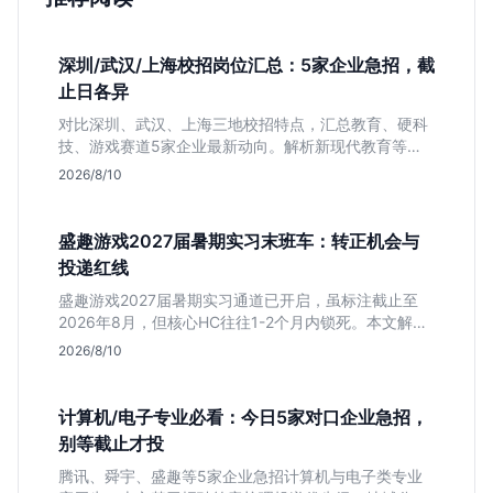
深圳/武汉/上海校招岗位汇总：5家企业急招，截
止日各异
对比深圳、武汉、上海三地校招特点，汇总教育、硬科
技、游戏赛道5家企业最新动向。解析新现代教育等公
司网申截止时间与专业限制，帮你快速决定投递优先
2026/8/10
级。
盛趣游戏2027届暑期实习末班车：转正机会与
投递红线
盛趣游戏2027届暑期实习通道已开启，虽标注截止至
2026年8月，但核心HC往往1-2个月内锁死。本文解析
游戏大厂“招满即止”的招聘逻辑，提醒同学避开时间陷
2026/8/10
阱，抓住带有明确转正意图的捡漏窗口。
计算机/电子专业必看：今日5家对口企业急招，
别等截止才投
腾讯、舜宇、盛趣等5家企业急招计算机与电子类专业