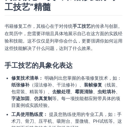
工技艺”精髓
书籍修复工作，其核心在于对传统
手工技艺
的传承与创新。
在简历中，您需要详细且具体地展示自己在这方面的实践经
验和技能。这不仅仅是列举你会什么，更要强调你如何运用
这些技能解决了什么问题，达到了什么效果。
手工技艺的具象化表达
修复技术清单：
明确列出您掌握的各项修复技术，如：
纸张修补
（湿法修补、干法修补）、
装帧修复
（线装、
包背装、精装等）、
去酸处理
、
霉斑清除
、
虫蛀填补
、
字迹加固
、
仿真复制
等。每一项技能都应附带具体的项
目案例或实践经验。
工具使用熟练度：
提及您熟练使用的专业工具，如：手
术刀、骨刀、压平机、吸附台、显微镜、PH试纸等。这