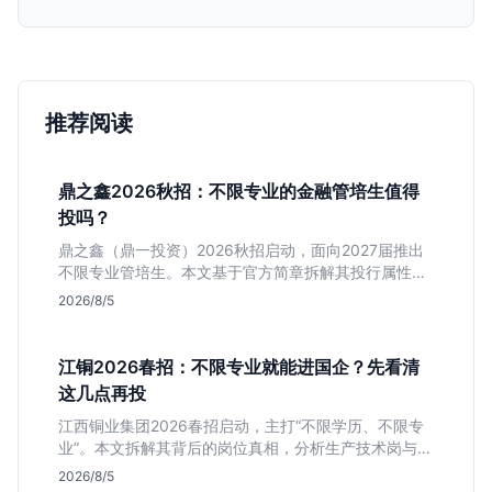
推荐阅读
鼎之鑫2026秋招：不限专业的金融管培生值得
投吗？
鼎之鑫（鼎一投资）2026秋招启动，面向2027届推出
不限专业管培生。本文基于官方简章拆解其投行属性、
岗位成色及隐性门槛，帮你判断是否值得投递。
2026/8/5
江铜2026春招：不限专业就能进国企？先看清
这几点再投
江西铜业集团2026春招启动，主打“不限学历、不限专
业”。本文拆解其背后的岗位真相，分析生产技术岗与职
能岗的区别，帮助应届生判断是否值得作为国企兜底选
2026/8/5
项。