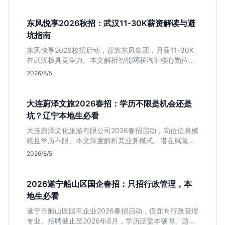
东风悦享2026秋招：武汉11-30K薪资解读与避
坑指南
东风悦享2026校招启动，背靠东风集团，月薪11-30K
在武汉极具竞争力。本文解析智能网联汽车核心岗位，
提醒注意JD中混入的跨境电商岗，助应届生精准投递研
2026/8/5
发方向。
大连蔚泽文旅2026春招：学历不限是机会还是
坑？辽宁本地生必看
大连蔚泽文化旅游有限公司2026春招启动，岗位信息模
糊且学历不限。本文深度解析其业务模式、潜在风险及
适合人群，帮助辽宁本地应届生判断是否值得投递。
2026/8/5
2026遂宁船山区国企春招：只招行政管理，本
地生必看
遂宁市船山区国有企业2026春招启动，仅面向行政管理
专业。招聘截止至2026年8月，学历涵盖本硕博。适合