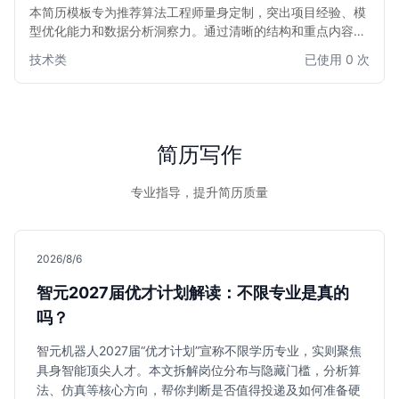
本简历模板专为推荐算法工程师量身定制，突出项目经验、模
型优化能力和数据分析洞察力。通过清晰的结构和重点内容展
示，帮助求职者在众多简历中脱颖而出，直击HR和面试官的
技术类
已使用 0 次
关注点，提高面试邀约率。适用于1-5年推荐算法经验的求职
者。
简历写作
专业指导，提升简历质量
2026/8/6
智元2027届优才计划解读：不限专业是真的
吗？
智元机器人2027届“优才计划”宣称不限学历专业，实则聚焦
具身智能顶尖人才。本文拆解岗位分布与隐藏门槛，分析算
法、仿真等核心方向，帮你判断是否值得投递及如何准备硬