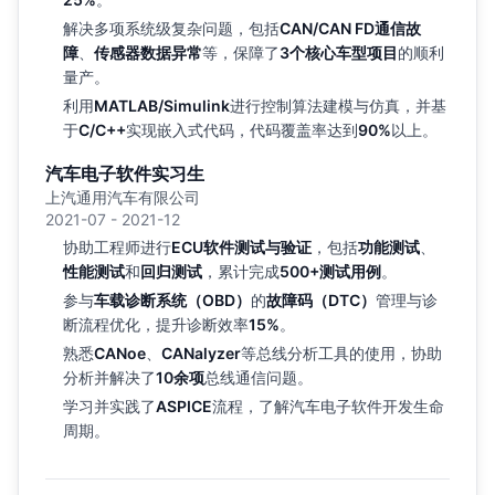
解决多项系统级复杂问题，包括
CAN/CAN FD通信故
障
、
传感器数据异常
等，保障了
3个核心车型项目
的顺利
量产。
利用
MATLAB/Simulink
进行控制算法建模与仿真，并基
于
C/C++
实现嵌入式代码，代码覆盖率达到
90%
以上。
汽车电子软件实习生
上汽通用汽车有限公司
2021-07 - 2021-12
协助工程师进行
ECU软件测试与验证
，包括
功能测试
、
性能测试
和
回归测试
，累计完成
500+测试用例
。
参与
车载诊断系统（OBD）
的
故障码（DTC）
管理与诊
断流程优化，提升诊断效率
15%
。
熟悉
CANoe
、
CANalyzer
等总线分析工具的使用，协助
分析并解决了
10余项
总线通信问题。
学习并实践了
ASPICE
流程，了解汽车电子软件开发生命
周期。