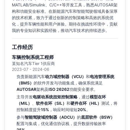
MATLAB/Simulink、C/C++等开发工具，熟悉AUTOSAR架
构和功能安全标准。在新能源汽车和智能驾驶领域具备深厚
的技术积累，致力于通过创新的控制策略和高效的系统优
化，提升车辆性能和用户体验。期待在挑战性环境中，贡献
我的专业知识和实践经验，推动汽车技术的持续进步。
工作经历
车辆控制系统工程师
某知名汽车Tier 1供应商
2023-07 - 2024-06
负责新能源汽车
动力域控制器（VCU）
和
电池管理系统
（BMS）
的软件开发与功能集成，确保系统满足
AUTOSAR
架构及
ISO 26262
功能安全要求。
主导开发
电驱动系统扭矩控制策略
，通过
模型在环
（MIL）
、
软件在环（SIL）
和
硬件在环（HIL）
测试，将
控制精度提升
15%
，响应时间缩短
20%
。
参与
智能驾驶域控制器（ADCU）
的
底层软件（BSW）
配置与集成，优化通信协议栈，提升数据传输效率
25%
。