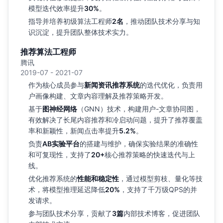
模型迭代效率提升
30%
。
指导并培养初级算法工程师
2名
，推动团队技术分享与知
识沉淀，提升团队整体技术实力。
推荐算法工程师
腾讯
2019-07 - 2021-07
作为核心成员参与
新闻资讯推荐系统
的迭代优化，负责用
户画像构建、文章内容理解及推荐策略开发。
基于
图神经网络
（GNN）技术，构建用户-文章协同图，
有效解决了长尾内容推荐和冷启动问题，提升了推荐覆盖
率和新颖性，新闻点击率提升
5.2%
。
负责
AB实验平台
的搭建与维护，确保实验结果的准确性
和可复现性，支持了
20+
核心推荐策略的快速迭代与上
线。
优化推荐系统的
性能和稳定性
，通过模型剪枝、量化等技
术，将模型推理延迟降低
20%
，支持了千万级QPS的并
发请求。
参与团队技术分享，贡献了
3篇
内部技术博客，促进团队