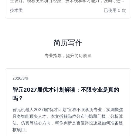
士设计。模板突出项目经验、技术栈和学习能力，强调可迁移
技能，帮助您在激烈的竞争中脱颖而出，成功转型云计算领
技术类
已使用 0 次
域。简洁高效的布局，让招聘经理快速捕捉您的核心优势。
简历写作
专业指导，提升简历质量
2026/8/6
智元2027届优才计划解读：不限专业是真的
吗？
智元机器人2027届“优才计划”宣称不限学历专业，实则聚焦
具身智能顶尖人才。本文拆解岗位分布与隐藏门槛，分析算
法、仿真等核心方向，帮你判断是否值得投递及如何准备硬
核项目。