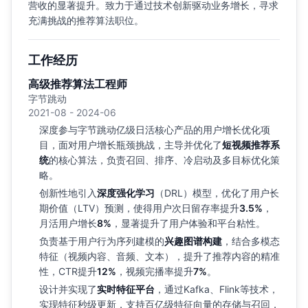
营收的显著提升。致力于通过技术创新驱动业务增长，寻求
充满挑战的推荐算法职位。
工作经历
高级推荐算法工程师
字节跳动
2021-08 - 2024-06
深度参与字节跳动亿级日活核心产品的用户增长优化项
目，面对用户增长瓶颈挑战，主导并优化了
短视频推荐系
统
的核心算法，负责召回、排序、冷启动及多目标优化策
略。
创新性地引入
深度强化学习
（DRL）模型，优化了用户长
期价值（LTV）预测，使得用户次日留存率提升
3.5%
，
月活用户增长
8%
，显著提升了用户体验和平台粘性。
负责基于用户行为序列建模的
兴趣图谱构建
，结合多模态
特征（视频内容、音频、文本），提升了推荐内容的精准
性，CTR提升
12%
，视频完播率提升
7%
。
设计并实现了
实时特征平台
，通过Kafka、Flink等技术，
实现特征秒级更新，支持百亿级特征向量的存储与召回，