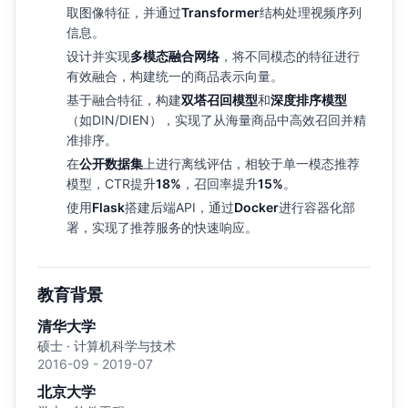
取图像特征，并通过
Transformer
结构处理视频序列
信息。
设计并实现
多模态融合网络
，将不同模态的特征进行
有效融合，构建统一的商品表示向量。
基于融合特征，构建
双塔召回模型
和
深度排序模型
（如DIN/DIEN），实现了从海量商品中高效召回并精
准排序。
在
公开数据集
上进行离线评估，相较于单一模态推荐
模型，CTR提升
18%
，召回率提升
15%
。
使用
Flask
搭建后端API，通过
Docker
进行容器化部
署，实现了推荐服务的快速响应。
教育背景
清华大学
硕士 · 计算机科学与技术
2016-09 - 2019-07
北京大学