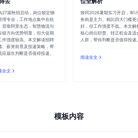
得去
位全解析
鸟27届秋招启动，岗位锁定物
致同2026暑期实习开启，审
管理专业，工作地点集中在杭
务岗是主力。相比四大门槛更
。背靠阿里生态，智慧物流与
好，但工作强度不低。本文解
应链方向优势明显，但大促期
核心岗位职责、转正机会及适
工作强度较高。本文解读招聘
人群，帮你判断是否值得投递
槛、薪资前景及投递策略，帮
流应届生判断是否值得投递。
阅读全文
读全文
模板内容