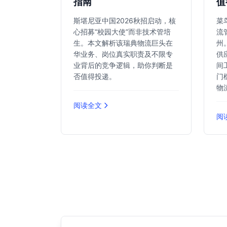
指南
值
斯堪尼亚中国2026秋招启动，核
菜
心招募“校园大使”而非技术管培
流
生。本文解析该瑞典物流巨头在
州
华业务、岗位真实职责及不限专
供
业背后的竞争逻辑，助你判断是
间
否值得投递。
门
物
阅读全文
阅