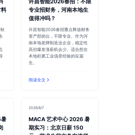
料
许昌智能2026春招：不限
材料
专业招财务，河南本地生
值得冲吗？
6秋
许昌智能2026春招重点释放财务
永
资产部岗位，不限专业。作为河
、
南本地老牌制造业企业，稳定性
点
高但爆发涨薪机会少。适合想在
得
本地积累工业场景经验的应届
生。
阅读全文
2026/8/7
6暑
MACA 艺术中心 2026 暑
岗
期实习：北京日薪 150