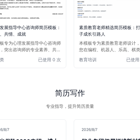
发展指导中心咨询师简历模板：
素质教育老师精选简历模板：
、共情、成就
子成长引路人
板专为心理发展指导中心咨询师
本模板专为素质教育老师设计
，突出咨询师的专业素养、共情
您在编程、机器人、乐高、棋
和实际咨询成果。版面布局清
才、书法等领域的专业技能和
类
已使用 0 次
教育培训
已使用 
强调咨询经验、案例分析能力和
果。简洁明了的版面布局，重
学专业背景，助您高效展示个人
实践经验和育人理念，助您在
，获得理想职位。适用于各类心
职者中脱颖而出，成为孩子全
询机构、学校心理辅导中心等。
的优秀引路人。
简历写作
专业指导，提升简历质量
6/8/7
2026/8/7