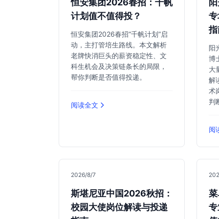
恒安集团2026春招：千帆
阳
计划值不值得投？
专
指
恒安集团2026春招“千帆计划”启
动，主打管培生路线。本文解析
阳
老牌快消巨头的薪资稳定性、文
博
科生机会及决策链条长的局限，
大
帮你判断是否值得投递。
解
术
判
阅读全文
阅
2026/8/7
202
斯堪尼亚中国2026秋招：
菜
校园大使岗位解读与投递
专