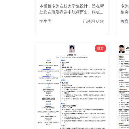
本模板专为在校大学生设计，旨在帮
专为
助您在班委竞选中脱颖而出。模板结
板突
构清晰，重点突出，可有效展示您的
沟通
学生类
已使用 0 次
教育
领导能力、组织协调能力及为同学服
结构
务的热情。适用于竞选班长、团支
者高
书、学习委员、生活委员等各类班委
导、
职务，助您轻松撰写一份专业且富有
丰富
吸引力的班委竞选简历。
颖而
推荐