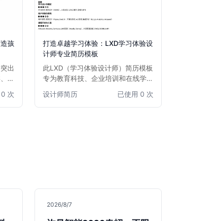
打造孩
打造卓越学习体验：LXD学习体验设
计师专业简历模板
，突出
此LXD（学习体验设计师）简历模板
类、口
专为教育科技、企业培训和在线学习
教学成
领域的专业人士设计。模板注重突出
0 次
设计师简历
已使用 0 次
点强调
学习设计、教育技术应用、用户体验
众多求
研究及项目管理能力，通过清晰的结
面发展
构和专业的排版，帮助您全面展示在
学习方案设计、内容开发和效果评估
方面的专长，助您在竞争激烈的教育
科技行业脱颖而出，获得心仪的LXD
职位。
2026/8/7