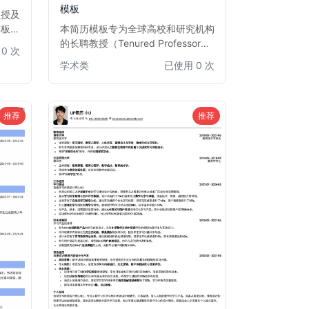
模板
教授及
模板结
本简历模板专为全球高校和研究机构
项目、
的长聘教授（Tenured Professor）
0 次
，旨在
及准聘副教授（Tenure-Track
学术类
已使用 0 次
或人才
Assistant/Associate Professor）职
信息清
位设计。模板结构严谨，突出学术成
景和深
就、科研项目、教学经验、论文发表
和行业影响力，旨在帮助您在激烈的
推荐
推荐
教职竞争中脱颖而出，清晰展现您的
学术实力和职业轨迹。适合追求长期
教职和学术发展的资深学者。