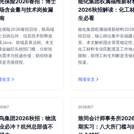
光保险2026春招：博士
能化集团权属福维新材
场含金量与技术岗捡漏
2026秋招解读：化工
南
生必看
光保险2026春招启动，除高端
能化集团权属福维新材料202
士后岗位外，信息技术部释放
招启动，核心岗位集中在福建
量Java、前端及算法岗。本文
安。本文解析国企背景稳定性
读金融巨头校招门槛，分析技
化工材料专业匹配度及工作地
岗需求与投递价值，助你快速
限制，助理工科生判断是否值
断是否值得投。
投递。
读全文
阅读全文
6/8/7
2026/8/7
鸟集团2026秋招：物流
致同会计师事务所202
业必冲？杭州总部值不
期实习：八大所门槛与