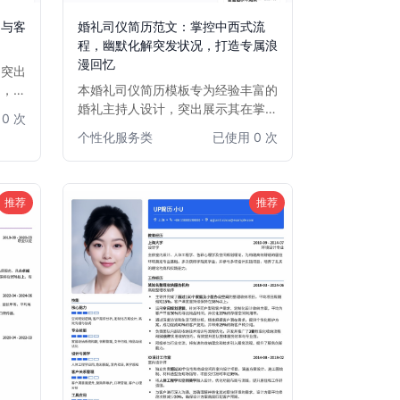
图与客
婚礼司仪简历范文：掌控中西式流
！
程，幽默化解突发状况，打造专属浪
漫回忆
，突出
图，并
本婚礼司仪简历模板专为经验丰富的
位展现
婚礼主持人设计，突出展示其在掌控
0 次
。助您
中式与西式婚礼流程上的专业能力，
个性化服务类
已使用 0 次
更多老
以及面对突发冷场情况的幽默化解技
巧。模板结构清晰，重点突出沟通能
力、应变能力和现场把控力，助力求
职者获得理想的婚礼司仪职位。
推荐
推荐