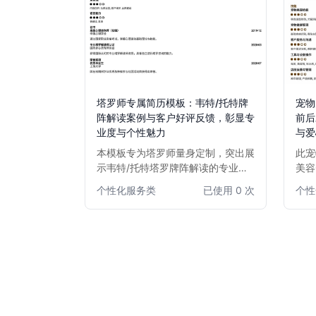
塔罗师专属简历模板：韦特/托特牌
宠物
阵解读案例与客户好评反馈，彰显专
前后
业度与个性魅力
与爱
本模板专为塔罗师量身定制，突出展
此宠
示韦特/托特塔罗牌阵解读的专业案
美容
例分析和客户真实好评反馈图，旨在
计。
个性化服务类
已使用 0 次
个性
帮助塔罗师有效呈现其独特的专业技
对比
能、服务特色和良好口碑，吸引更多
和审
客户。设计风格兼具神秘感与专业
同时
性，让您的简历在众多同行中脱颖而
经验
出。
颖而