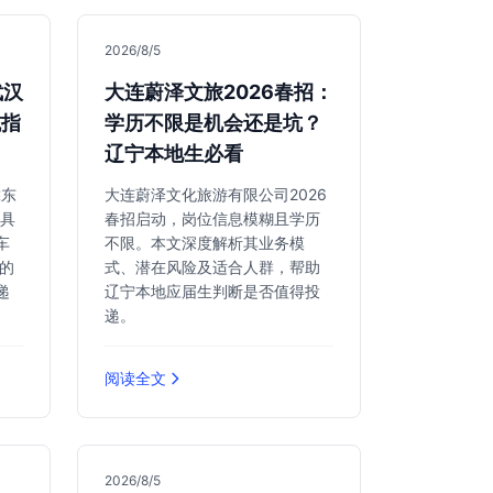
2026/8/5
武汉
大连蔚泽文旅2026春招：
坑指
学历不限是机会还是坑？
辽宁本地生必看
靠东
大连蔚泽文化旅游有限公司2026
极具
春招启动，岗位信息模糊且学历
车
不限。本文深度解析其业务模
的
式、潜在风险及适合人群，帮助
递
辽宁本地应届生判断是否值得投
递。
阅读全文
2026/8/5