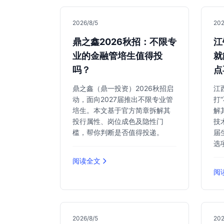
2026/8/5
202
鼎之鑫2026秋招：不限专
江
业的金融管培生值得投
就
吗？
点
鼎之鑫（鼎一投资）2026秋招启
江
动，面向2027届推出不限专业管
打
培生。本文基于官方简章拆解其
解
投行属性、岗位成色及隐性门
技
槛，帮你判断是否值得投递。
届
选
阅读全文
阅
2026/8/5
202