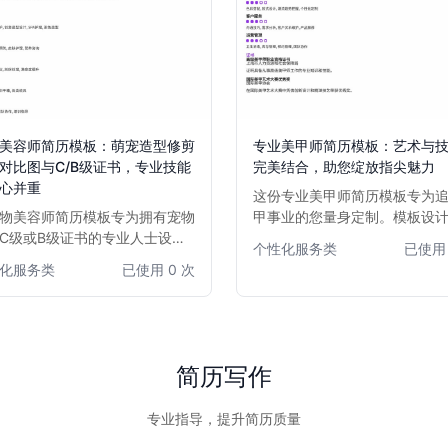
美容师简历模板：萌宠造型修剪
专业美甲师简历模板：艺术与
对比图与C/B级证书，专业技能
完美结合，助您绽放指尖魅力
心并重
这份专业美甲师简历模板专为
物美容师简历模板专为拥有宠物
甲事业的您量身定制。模板设
C级或B级证书的专业人士设
时尚与实用元素，强调美甲技
个性化服务类
已使用 
模板突出展示萌宠造型修剪前后
户服务经验和作品集展示。无
化服务类
已使用 0 次
图，直观体现美容师的精湛技艺
深美甲师还是初入行业的新人
美。强调对宠物的爱心和耐心，
通过此模板清晰呈现您的专业
涵盖专业技能、证书资历和工作
独特风格，助您在众多求职者
，助力求职者在宠物美容行业脱
而出，获得心仪的美甲职位。
出。
简历写作
专业指导，提升简历质量