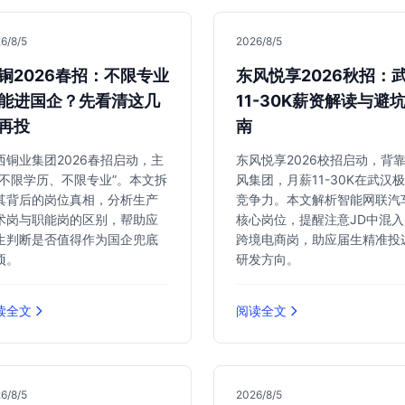
6/8/5
2026/8/5
铜2026春招：不限专业
东风悦享2026秋招：
能进国企？先看清这几
11-30K薪资解读与避
再投
南
西铜业集团2026春招启动，主
东风悦享2026校招启动，背
“不限学历、不限专业”。本文拆
风集团，月薪11-30K在武汉
其背后的岗位真相，分析生产
竞争力。本文解析智能网联汽
术岗与职能岗的区别，帮助应
核心岗位，提醒注意JD中混入
生判断是否值得作为国企兜底
跨境电商岗，助应届生精准投
项。
研发方向。
读全文
阅读全文
6/8/5
2026/8/5