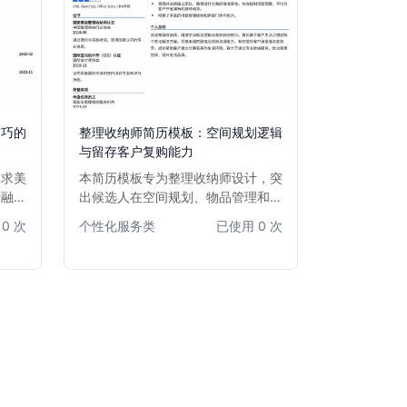
技巧的
整理收纳师简历模板：空间规划逻辑
与留存客户复购能力
追求美
本简历模板专为整理收纳师设计，突
计融入
出候选人在空间规划、物品管理和客
能、客
户关系维护方面的专业能力。通过清
0 次
个性化服务类
已使用 0 次
论是资
晰的模块划分和成果导向的描述，有
，都能
效展现收纳师如何通过优化空间提升
素养和
客户生活品质，并具备留存客户、促
中脱颖
进复购的商业敏感度。模板注重展示
实际案例和客户反馈，帮助求职者在
众多竞争者中脱颖而出。