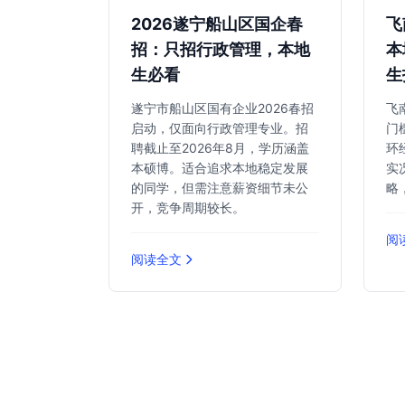
2026遂宁船山区国企春
飞
招：只招行政管理，本地
本
生必看
生
遂宁市船山区国有企业2026春招
飞
启动，仅面向行政管理专业。招
门
聘截止至2026年8月，学历涵盖
环
本硕博。适合追求本地稳定发展
实
的同学，但需注意薪资细节未公
略
开，竞争周期较长。
阅
阅读全文