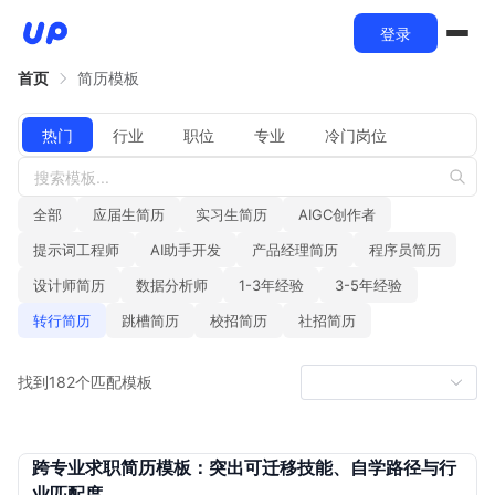
登录
首页
简历模板
热门
行业
职位
专业
冷门岗位
全部
应届生简历
实习生简历
AIGC创作者
提示词工程师
AI助手开发
产品经理简历
程序员简历
设计师简历
数据分析师
1-3年经验
3-5年经验
转行简历
跳槽简历
校招简历
社招简历
找到182个匹配模板
跨专业求职简历模板：突出可迁移技能、自学路径与行
业匹配度