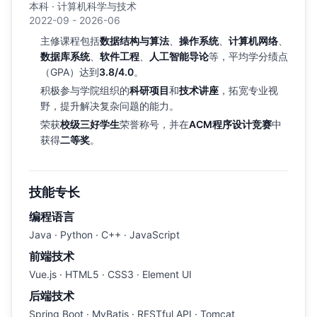
本科 · 计算机科学与技术
2022-09 - 2026-06
主修课程包括
数据结构与算法
、
操作系统
、
计算机网络
、
数据库系统
、
软件工程
、
人工智能导论
等，平均学分绩点
（GPA）达到
3.8/4.0
。
积极参与学院组织的
科研项目
和
技术讲座
，拓宽专业视
野，提升解决复杂问题的能力。
荣获
校级三好学生
荣誉称号，并在
ACM程序设计竞赛
中
获得
二等奖
。
技能专长
编程语言
Java · Python · C++ · JavaScript
前端技术
Vue.js · HTML5 · CSS3 · Element UI
后端技术
Spring Boot · MyBatis · RESTful API · Tomcat