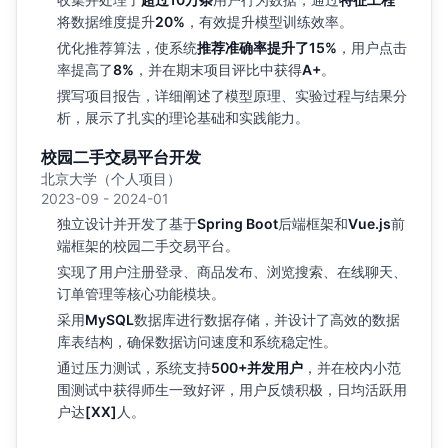
将数据维度提升
20%
，有效提升模型训练效率。
优化推荐算法，使系统
推荐准确率提升了15%
，用户点击
率提高了
8%
，并在期末项目评比中获得
A+
。
撰写项目报告，详细阐述了模型原理、实验过程与结果分
析，展示了扎实的理论基础和实践能力。
校园二手交易平台开发
北京大学（个人项目）
2023-09 - 2024-01
独立设计并开发了基于
Spring Boot
后端框架和
Vue.js
前
端框架的校园二手交易平台。
实现了用户注册登录、商品发布、浏览搜索、在线聊天、
订单管理等核心功能模块。
采用
MySQL
数据库进行数据存储，并设计了高效的数据
库表结构，确保数据访问速度和系统稳定性。
通过压力测试，系统支持
500+并发用户
，并在校内小范
围测试中获得师生一致好评，用户反馈积极，日均活跃用
户达
[XX]
人。