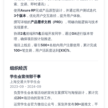
索、交易、即时通讯）。
使用
Axure RP
完成产品原型设计，并通过用户测试迭代
3个版本
，优化用户交互路径，提升用户体验。
撰写详细的
产品需求文档（PRD）
，明确功能逻辑与技术
实现要求。
协调
2名
前端和
1名
后端开发同学，通过
Git
进行版本管
理，确保项目按计划推进。
项目上线后，吸引
500+
名校内用户注册使用，累计完成
100+
笔交易，用户活跃度达到
[XX]%
。
组织经历
学生会宣传部干事
上海交通大学学生会
2023-09 - 2024-09
负责学生会各项活动的宣传文案撰写与海报设计，累计完
成
20+
场活动的宣传工作。
运营学生会官方微信公众号，策划并发布
30+
篇推文，平