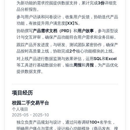
为新功能的需求挖掘提供数据支持，累计完成
3份
详细竞
品分析报告。
参与用户访谈和问卷设计，收集用户反馈，协助迭代产品
功能，有效提升用户满意度
[XX]%
。
协助撰写
产品需求文档（PRD）
和
用户故事
，参与原型设
计与交互评审，确保产品功能符合用户需求和业务目标。
跟踪产品开发进度，与研发、测试团队紧密协作，确保产
品按时高质量上线，协助完成
2个
核心功能模块的上线。
对上线产品进行数据监测与效果评估，运用
SQL
和
Excel
等工具进行基础数据分析，输出
周报
和
月报
，为产品优化
提供数据支撑。
项目经历
校园二手交易平台
个人项目
2025-05 - 2025-10
独立负责产品规划与设计，通过问卷调研
100+
名学生，
明确用户痛点与需求，设计核心功能模块（商品发布、搜