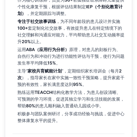
个性化康复干预，根据评估结果制定
IEP（个别化教育计
划）
，并定期跟踪与调整。
专注于社交故事训练
，为不同年龄段的患儿设计并实施
100+
套定制化社交故事，有效提升患儿在特定情境下的
社交理解和沟通应对能力，平均帮助患儿社交互动频率提
升
20%
以上。
运用
ABA（应用行为分析）
原理，对患儿的刻板行为、
自伤行为和冲动行为进行功能性评估与干预，使行为问题
发生率平均降低
15%
。
主导“
家校共育赋能计划
”，定期组织家长培训会（每月
2
次
），指导家长在家中实施一致性干预策略，提升家庭干
预的有效性，家长满意度达到
95%
。
熟练运用
TEACCH
结构化教学方法，为患儿创设清晰、
可预测的学习环境，促进其独立学习和生活技能的发展，
帮助
80%
的患儿顺利融入普通幼儿园或小学。
积极参与团队案例研讨，分享成功经验与挑战，促进中心
整体康复水平的提升。