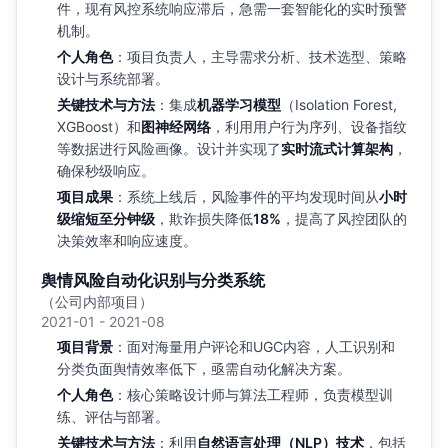
件，现有风控系统响应滞后，急需一套智能化的实时预警
机制。
个人角色
：项目负责人，主导需求分析、技术选型、策略
设计与系统部署。
关键技术与方法
：集成
机器学习模型
（Isolation Forest,
XGBoost）和
图神经网络
，利用用户行为序列、设备指纹
等数据进行风险画像。设计并实现了
实时流式计算架构
，
确保秒级响应。
项目成果
：系统上线后，风险事件的平均发现时间从
小时
级缩短至分钟级
，欺诈损失降低
18%
，提高了风控团队的
决策效率和响应速度。
舆情风险自动化识别与分类系统
（公司内部项目）
2021-01 - 2021-08
项目背景
：面对海量用户评论和UGC内容，人工识别和
分类负面舆情效率低下，亟需自动化解决方案。
个人角色
：核心策略设计师与算法工程师，负责模型训
练、评估与部署。
关键技术与方法
：利用
自然语言处理（NLP）技术
，包括