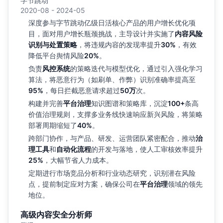
字节跳动
2020-08 - 2024-05
深度参与字节跳动亿级日活核心产品的用户增长优化项
目，面对用户增长瓶颈挑战，主导设计并实施了
内容风险
识别与处置策略
，将违规内容的发现率提升
30%
，有效
降低平台舆情风险
20%
。
负责
风控系统
的策略迭代与模型优化，通过引入强化学习
算法，将恶意行为（如刷单、作弊）识别准确率提高至
95%
，每日拦截恶意请求超过
50万
次。
构建并完善
平台治理
知识图谱和策略库，沉淀
100+
条高
价值治理规则，支撑多业务线快速响应新兴风险，将策略
部署周期缩短了
40%
。
跨部门协作，与产品、研发、运营团队紧密配合，推动
治
理工具
和
自动化流程
的开发与落地，使人工审核效率提升
25%
，大幅节省人力成本。
定期进行市场竞品分析和行业动态研究，识别潜在风险
点，提前制定应对方案，确保公司在
平台治理
领域的领先
地位。
高级内容安全分析师