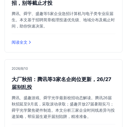
招，别等截止才投
腾讯、舜宇、盛趣等5家企业急招计算机与电子类专业应届
生。本文基于招聘简章梳理投递优先级、地域分布及截止时
间，助你快速决策。
阅读全文
2026/8/10
大厂秋招：腾讯等3家名企岗位更新，26/27
届别乱投
腾讯、盛趣游戏、舜宇光学最新校招动态解读。腾讯26届
秋招延至9月底，采取滚动录取；盛趣开放27届暑期实习；
舜宇光学聚焦硬件制造。本文分析三家企业时间线差异与投
递策略，帮应届生避开届别陷阱，精准准备。