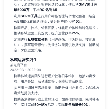
动），通过数据分析持续迭代优化，使活动
GMV累计突
破5000万
，平均
ROI达到1:5
。
利用
SCRM工具
进行用户标签管理与个性化触达，结合
A/B测试优化触达路径，提升用户转化率
15%
。
协同产品、技术、销售团队，优化用户体验与转化路径，
推动私域运营工具迭代，提升运营效率
25%
。
定期进行
私域数据分析
（用户画像、行为路径、转化漏
斗），撰写运营报告，为业务决策提供数据支持，辅助制
定下阶段运营策略。
私域运营实习生
某电商平台
2022-03 - 2022-09
协助私域运营团队进行用户社群日常维护，包括内容发
布、用户答疑、活动通知等，保障社群活跃度。
参与用户调研与需求收集，协助分析用户痛点，为私域内
容策划提供支持。
协助策划并执行线上营销活动，如微信群拼团、限时秒杀
等，累计完成
50+场次
活动，实现
销售额增长10%
。