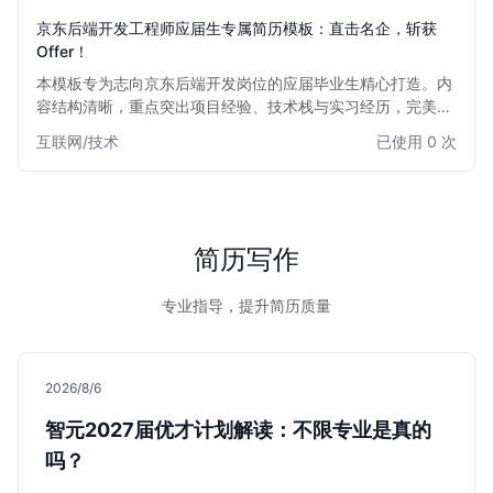
京东后端开发工程师应届生专属简历模板：直击名企，斩获
Offer！
本模板专为志向京东后端开发岗位的应届毕业生精心打造。内
容结构清晰，重点突出项目经验、技术栈与实习经历，完美契
合京东等一线互联网公司招聘偏好。通过此模板，应届生能有
互联网/技术
已使用 0 次
效展示其扎实的技术基础、解决问题能力和学习潜力，助您在
众多求职者中脱颖而出，直达心仪Offer。
简历写作
专业指导，提升简历质量
2026/8/6
智元2027届优才计划解读：不限专业是真的
吗？