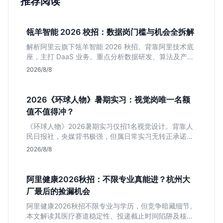
推荐阅读
瓴羊智能 2026 校招：数据岗门槛与机会全拆解
解析阿里云旗下瓴羊智能 2026 秋招。背靠阿里技术底
座，主打 DaaS 业务。重点分析数据研发、算法及产品
岗的硬性要求，评估 B 端数据路线的成长曲线与抗压挑
2026/8/8
战，助你判断是否值得投递。
2026《环球人物》暑期实习：视觉岗唯一名额
值不值得冲？
《环球人物》2026暑期实习仅招1名视觉设计。背靠人
民日报社，央媒背书极强，但属日常实习无转正承诺。
适合追求高含金量简历、能接受严谨流程的设计生，想
2026/8/8
进大厂快节奏者慎投。
阿里健康2026秋招：不限专业真能进？杭州大
厂最后的捡漏机会
阿里健康2026秋招不限专业与学历，但竞争暗藏细节。
本文解读其医疗赛道稳定性、投递截止时间陷阱及核心