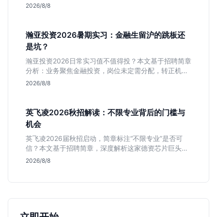
岗位面试节奏，帮应届生判断是否值得投入。
2026/8/8
瀚亚投资2026暑期实习：金融生留沪的跳板还
是坑？
瀚亚投资2026日常实习值不值得投？本文基于招聘简章
分析：业务聚焦金融投资，岗位未定需分配，转正机会
不明确。适合急需上海高含金量实习证明、想接触真实
2026/8/8
资金流向的金融生，不适合追求稳定留用的同学。
英飞凌2026秋招解读：不限专业背后的门槛与
机会
英飞凌2026届秋招启动，简章标注“不限专业”是否可
信？本文基于招聘简章，深度解析这家德资芯片巨头的
行业地位、校招真实门槛及投递策略，助你判断是否值
2026/8/8
得投入。