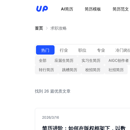
AI简历
简历模板
简历范文
首页
求职攻略
热门
行业
职位
专业
冷门岗
全部
应届生简历
实习生简历
AIGC创作者
转行简历
跳槽简历
校招简历
社招简历
找到 26 篇优质文章
2026/3/16
简历进阶：如何在版权框架下，以数