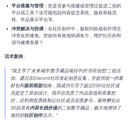
平台搭建与管理
：您是否参与搭建或管理过促进二创的
平台或工具？这可能包括内容提交系统、版权审核流
程、作品展示平台等。
冲突解决与协调
：在社区创作中，版权纠纷或创作理念
冲突在所难免。您如何有效地协调各方，维护社区的和
谐与健康发展？
话术案例
：
“我主导了‘未来城市’数字藏品项目中的‘市民创想’二创活
动。通过在Discord社区发起创意征集，并提供统一的素
材包和
版权框架
指南，我成功引导了超过200位社区成
员提交了原创设计。我不仅负责了作品筛选和质量把
控，还利用投票机制让社区成员深度参与，最终孵化出
30款具有
内容长线价值
的二创数字藏品，极大地增强了
项目的
社区创作
活力。”