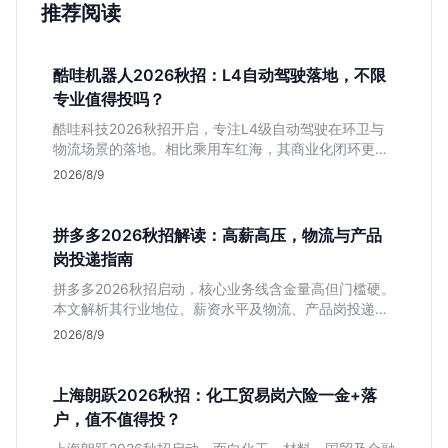
推荐阅读
酷哇机器人2026秋招：L4自动驾驶落地，不限
专业值得投吗？
酷哇科技2026秋招开启，专注L4级自动驾驶在环卫与
物流场景的落地。相比乘用车红海，其商业化闭环更清
晰，现金流相对健康。本文解读其业务模式、岗位稳定
2026/8/9
性及不限专业的投递策略，帮应届生判断是否值得入
手。
拼多多2026秋招解读：高薪高压，物流与产品
岗投递指南
拼多多2026秋招启动，核心业务线含金量高但门槛硬。
本文解析其行业地位、薪资水平及物流、产品岗投递策
略，助你判断是否适合这种高强度职业起步。
2026/8/9
上海朗跃2026秋招：化工贸易岗六险一金+落
户，值不值得投？