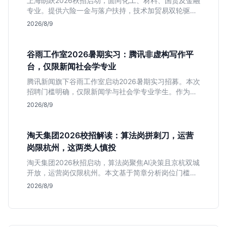
上海朗跃2026秋招启动，面向化工、材料、国贸及金融
专业。提供六险一金与落户扶持，技术加贸易双轮驱动
模式稳定性高。本文解读岗位需求与福利含金量，帮应
2026/8/9
届生快速判断投递价值。
谷雨工作室2026暑期实习：腾讯非虚构写作平
台，仅限新闻社会学专业
腾讯新闻旗下谷雨工作室启动2026暑期实习招募。本次
招聘门槛明确，仅限新闻学与社会学专业学生。作为深
耕非虚构写作的头部团队，该岗位提供独立发稿机会与
2026/8/9
高含金量行业背书，但转正名额紧缩，适合追求深度报
道的垂直领域人才。
淘天集团2026校招解读：算法岗拼刺刀，运营
岗限杭州，这两类人慎投
淘天集团2026秋招启动，算法岗聚焦AI决策且京杭双城
开放，运营岗仅限杭州。本文基于简章分析岗位门槛、
薪资行情及适合人群，帮应届生判断是否值得投递。
2026/8/9