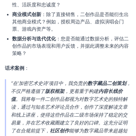
性、活跃度和忠诚度？
商业模式创新
：除了直接销售，二创作品是否能衍生出
其他商业模式？例如，授权周边产品、虚拟演唱会门
票、游戏内资产等。
数据分析与迭代优化
：您是否能通过数据分析，评估二
创作品的市场表现和用户反馈，并据此调整未来的内容
策略？
话术案例
：
“在‘加密艺术史诗’项目中，我负责的
数字藏品二创策划
，
不仅严格遵循了
版权框架
，更着重于构建
内容长线价
值
。我将每一件二创作品都视为对数字艺术史的独特解
读，通过与知名艺术评论员合作，创作了深度解读文章
和线上讲座，使得这些作品在二级市场保持了稳定的交
易量，并在艺术收藏圈建立了良好的口碑。这充分证明
了在合规前提下，
社区创作
能够为数字藏品带来超越短