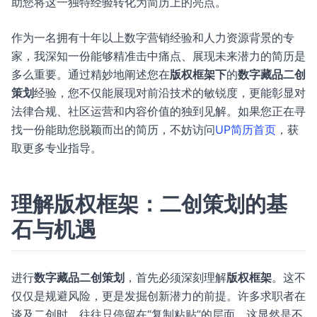
助您将这一独特经验转化为简历上的亮点。
作为一名拥有十年以上数字营销经验和人力资源背景的专
家，我深知一份能够精准击中痛点、展现未来潜力的简历是
多么重要。通过精妙地阐述您在
版权框架下
的
数字藏品二创
策划
经验，您不仅能展现对前沿技术的敏锐度，更能彰显对
法律合规、社区运营和内容价值的独到见解。如果您正在寻
找一份能助您脱颖而出的简历，不妨访问
UP简历首页
，获
取更多专业指导。
理解版权框架：二创策划的基
石与机遇
进行
数字藏品二创策划
，首先必须深刻理解
版权框架
。这不
仅仅是规避风险，更是发掘创新潜力的前提。许多求职者在
谈及二创时，往往只停留在“复制粘贴”的层面，这显然是不