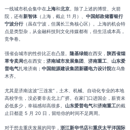
一线城市机会集中在
上海
和
北京
。除了上述的博世、火箭
院，还有
新智体
（上海，截止 11 月）、
中国邮政储蓄银行
宁波分行
（虽在宁波，但属长三角核心区）。上海的机会特
点是类型杂，从金融科技到文化传媒都有，但生活成本高，
竞争卷。
强省会城市的性价比正在凸显。
隆基绿能
在西安，
陕西省烟
草专卖局
也在西安；
济南城市发展集团
、
济南重工
、
山东爱
普电气
扎堆济南；
中国能源建设集团新疆电力设计院
在乌鲁
木齐。
尤其是济南这波“三连发”，土木、机械、自动化专业的本地
高校学生，没必要非去北上广挤。在家门口进国企，薪资未
必低多少，幸福感却高很多。
山东爱普电气
和
济南重工
的截
止日都是 5 月 20 日，留给你的时间不足两周。
对于想去重庆发展的同学，
浙江新华书店
和
重庆太平洋国际