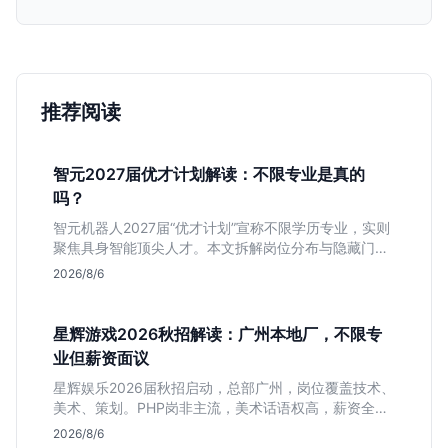
推荐阅读
智元2027届优才计划解读：不限专业是真的
吗？
智元机器人2027届“优才计划”宣称不限学历专业，实则
聚焦具身智能顶尖人才。本文拆解岗位分布与隐藏门
槛，分析算法、仿真等核心方向，帮你判断是否值得投
2026/8/6
递及如何准备硬核项目。
星辉游戏2026秋招解读：广州本地厂，不限专
业但薪资面议
星辉娱乐2026届秋招启动，总部广州，岗位覆盖技术、
美术、策划。PHP岗非主流，美术话语权高，薪资全面
面议。适合想接触项目全流程的应届生，追求大厂光环
2026/8/6
者慎投。