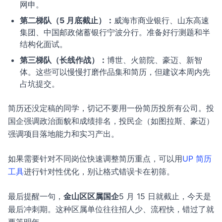
网申。
第二梯队（5 月底截止）：
威海市商业银行、山东高速
集团、中国邮政储蓄银行宁波分行。准备好行测题和半
结构化面试。
第三梯队（长线作战）：
博世、火箭院、豪迈、新智
体。这些可以慢慢打磨作品集和简历，但建议本周内先
占坑提交。
简历还没定稿的同学，切记不要用一份简历投所有公司。投
国企强调政治面貌和成绩排名，投民企（如图拉斯、豪迈）
强调项目落地能力和实习产出。
如果需要针对不同岗位快速调整简历重点，可以用
UP 简历
工具
进行针对性优化，别让格式错误卡在初筛。
最后提醒一句，
金山区区属国企
5 月 15 日就截止，今天是
最后冲刺期。这种区属单位往往招人少、流程快，错过了就