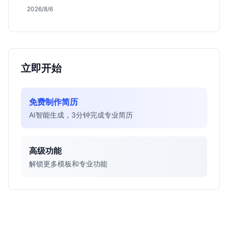
会，分析薪资面议背后的含金量及应届生成长路径，助
2026/8/6
你判断是否值得投递。
立即开始
免费制作简历
AI智能生成，3分钟完成专业简历
高级功能
解锁更多模板和专业功能