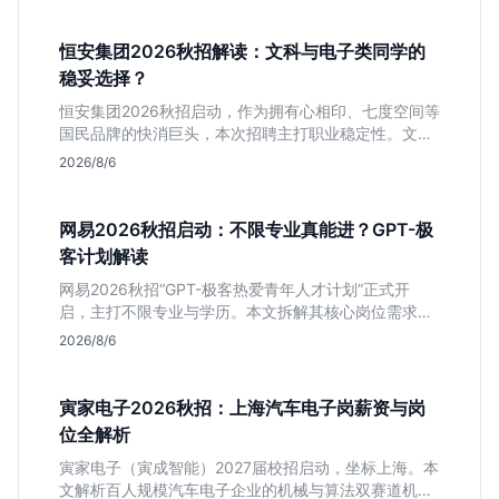
恒安集团2026秋招解读：文科与电子类同学的
稳妥选择？
恒安集团2026秋招启动，作为拥有心相印、七度空间等
国民品牌的快消巨头，本次招聘主打职业稳定性。文章
深度解析管培生项目，明确文商科主攻品牌营销、理工
2026/8/6
科侧重技术支持的岗位逻辑，客观分析传统制造业薪资
平稳但平台扎实的特点，助应届生快速判断投递价值。
网易2026秋招启动：不限专业真能进？GPT-极
客计划解读
网易2026秋招“GPT-极客热爱青年人才计划”正式开
启，主打不限专业与学历。本文拆解其核心岗位需求
（技术研发、游戏策划、算法），分析非科班同学的投
2026/8/6
递机会与真实门槛，帮你判断是否值得投。
寅家电子2026秋招：上海汽车电子岗薪资与岗
位全解析
寅家电子（寅成智能）2027届校招启动，坐标上海。本
文解析百人规模汽车电子企业的机械与算法双赛道机