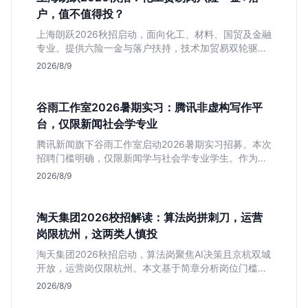
户，值不值得投？
上海朗跃2026秋招启动，面向化工、材料、国贸及金融
专业。提供六险一金与落户扶持，技术加贸易双轮驱动
模式稳定性高。本文解读岗位需求与福利含金量，帮应
2026/8/9
届生快速判断投递价值。
谷雨工作室2026暑期实习：腾讯非虚构写作平
台，仅限新闻社会学专业
腾讯新闻旗下谷雨工作室启动2026暑期实习招募。本次
招聘门槛明确，仅限新闻学与社会学专业学生。作为深
耕非虚构写作的头部团队，该岗位提供独立发稿机会与
2026/8/9
高含金量行业背书，但转正名额紧缩，适合追求深度报
道的垂直领域人才。
淘天集团2026校招解读：算法岗拼刺刀，运营
岗限杭州，这两类人慎投
淘天集团2026秋招启动，算法岗聚焦AI决策且京杭双城
开放，运营岗仅限杭州。本文基于简章分析岗位门槛、
薪资行情及适合人群，帮应届生判断是否值得投递。
2026/8/9