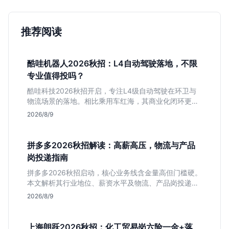
推荐阅读
酷哇机器人2026秋招：L4自动驾驶落地，不限
专业值得投吗？
酷哇科技2026秋招开启，专注L4级自动驾驶在环卫与
物流场景的落地。相比乘用车红海，其商业化闭环更清
晰，现金流相对健康。本文解读其业务模式、岗位稳定
2026/8/9
性及不限专业的投递策略，帮应届生判断是否值得入
手。
拼多多2026秋招解读：高薪高压，物流与产品
岗投递指南
拼多多2026秋招启动，核心业务线含金量高但门槛硬。
本文解析其行业地位、薪资水平及物流、产品岗投递策
略，助你判断是否适合这种高强度职业起步。
2026/8/9
上海朗跃2026秋招：化工贸易岗六险一金+落