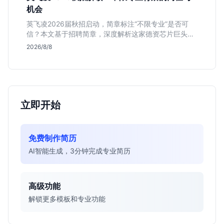
机会
英飞凌2026届秋招启动，简章标注“不限专业”是否可
信？本文基于招聘简章，深度解析这家德资芯片巨头的
行业地位、校招真实门槛及投递策略，助你判断是否值
2026/8/8
得投入。
立即开始
免费制作简历
AI智能生成，3分钟完成专业简历
高级功能
解锁更多模板和专业功能