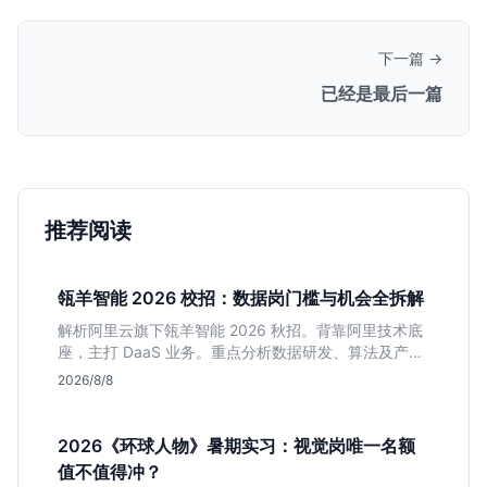
下一篇 →
已经是最后一篇
推荐阅读
瓴羊智能 2026 校招：数据岗门槛与机会全拆解
解析阿里云旗下瓴羊智能 2026 秋招。背靠阿里技术底
座，主打 DaaS 业务。重点分析数据研发、算法及产品
岗的硬性要求，评估 B 端数据路线的成长曲线与抗压挑
2026/8/8
战，助你判断是否值得投递。
2026《环球人物》暑期实习：视觉岗唯一名额
值不值得冲？