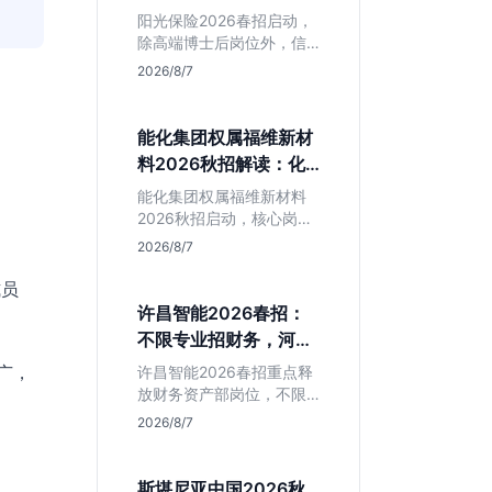
岗捡漏指南
阳光保险2026春招启动，
除高端博士后岗位外，信
息技术部释放大量Java、
2026/8/7
前端及算法岗。本文解读
金融巨头校招门槛，分析
技术岗需求与投递价值，
能化集团权属福维新材
助你快速判断是否值得
料2026秋招解读：化
投。
工材料生必看
能化集团权属福维新材料
2026秋招启动，核心岗位
集中在福建永安。本文解
2026/8/7
析国企背景稳定性、化工
材料专业匹配度及工作地
式员
点限制，助理工科生判断
许昌智能2026春招：
是否值得投递。
不限专业招财务，河南
本地生值得冲吗？
广，
许昌智能2026春招重点释
放财务资产部岗位，不限
专业。作为河南本地老牌
2026/8/7
制造业企业，稳定性高但
爆发涨薪机会少。适合想
在本地积累工业场景经验
斯堪尼亚中国2026秋