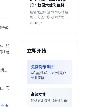
的应届生。
招：校园大使岗位解读
与投递指南
斯堪尼亚中国2026秋招启
动，核心招募“校园大使”而
非技术管培生。本文解析
2026/8/7
该瑞典物流巨头在华业
招聘策
务、岗位真实职责及不限
专业背后的竞争逻辑，助
你判断是否值得投递。
率。如
立即开始
招聘意
免费制作简历
金融、
AI智能生成，3分钟完成
专业简历
点。而
高级功能
解锁更多模板和专业功能
范文库