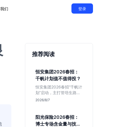
于我们
登录
银
推荐阅读
恒安集团2026春招：
千帆计划值不值得投？
恒安集团2026春招“千帆计
划”启动，主打管培生路
线。本文解析老牌快消巨
2026/8/7
头的薪资稳定性、文科生
机会及决策链条长的局
限，帮你判断是否值得投
阳光保险2026春招：
递。
信
博士专场含金量与技术