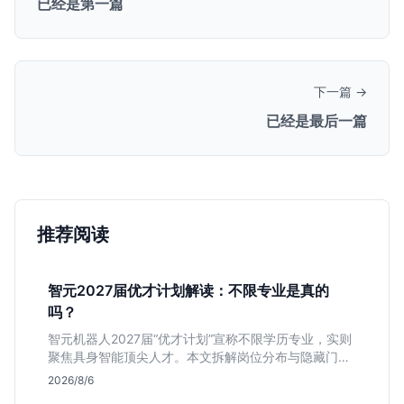
已经是第一篇
下一篇 →
已经是最后一篇
推荐阅读
智元2027届优才计划解读：不限专业是真的
吗？
智元机器人2027届“优才计划”宣称不限学历专业，实则
聚焦具身智能顶尖人才。本文拆解岗位分布与隐藏门
槛，分析算法、仿真等核心方向，帮你判断是否值得投
2026/8/6
递及如何准备硬核项目。