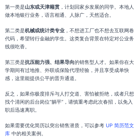
第一类是
山东或天津籍贯
，计划回家乡发展的同学。本地人
做本地银行业务，语言相通、人脉广，天然适合。
第二类是
机械或统计类专业
，不想进工厂也不想去互联网卷
代码，希望转行金融的学生。这类复合背景在特定对公业务
线很吃香。
第三类是
抗压能力强、结果导向
的销售型人才。如果你在大
学期间有过地推、外联或保险代理经验，并且享受成单快
感，这里能提供公平的晋升通道。
反之，如果你极度排斥与人打交道、害怕被拒绝，或者只想
找个清闲的后台岗位“躺平”，请慎重考虑此次春招，以免入
职后迅速离职。
如果需要优化简历以突出销售潜质，可以参考
UP 简历范文
库
中的相关案例。