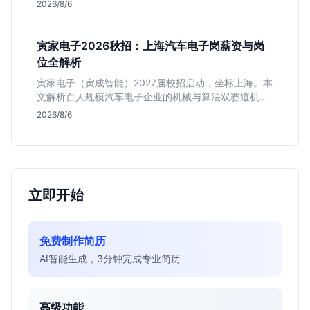
2026/8/6
递机会与真实门槛，帮你判断是否值得投。
寅家电子2026秋招：上海汽车电子岗薪资与岗
位全解析
寅家电子（寅成智能）2027届校招启动，坐标上海。本
文解析百人规模汽车电子企业的机械与算法双赛道机
会，分析薪资面议背后的含金量及应届生成长路径，助
2026/8/6
你判断是否值得投递。
立即开始
免费制作简历
AI智能生成，3分钟完成专业简历
高级功能