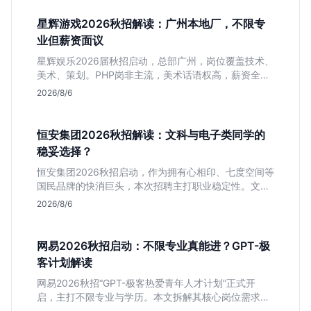
星辉游戏2026秋招解读：广州本地厂，不限专
业但薪资面议
星辉娱乐2026届秋招启动，总部广州，岗位覆盖技术、
美术、策划。PHP岗非主流，美术话语权高，薪资全面
面议。适合想接触项目全流程的应届生，追求大厂光环
2026/8/6
者慎投。
恒安集团2026秋招解读：文科与电子类同学的
稳妥选择？
恒安集团2026秋招启动，作为拥有心相印、七度空间等
国民品牌的快消巨头，本次招聘主打职业稳定性。文章
深度解析管培生项目，明确文商科主攻品牌营销、理工
2026/8/6
科侧重技术支持的岗位逻辑，客观分析传统制造业薪资
平稳但平台扎实的特点，助应届生快速判断投递价值。
网易2026秋招启动：不限专业真能进？GPT-极
客计划解读
网易2026秋招“GPT-极客热爱青年人才计划”正式开
启，主打不限专业与学历。本文拆解其核心岗位需求
（技术研发、游戏策划、算法），分析非科班同学的投