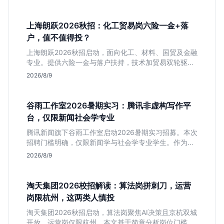
上海朗跃2026秋招：化工贸易岗六险一金+落
户，值不值得投？
上海朗跃2026秋招启动，面向化工、材料、国贸及金融
专业。提供六险一金与落户扶持，技术加贸易双轮驱动
模式稳定性高。本文解读岗位需求与福利含金量，帮应
2026/8/9
届生快速判断投递价值。
谷雨工作室2026暑期实习：腾讯非虚构写作平
台，仅限新闻社会学专业
腾讯新闻旗下谷雨工作室启动2026暑期实习招募。本次
招聘门槛明确，仅限新闻学与社会学专业学生。作为深
耕非虚构写作的头部团队，该岗位提供独立发稿机会与
2026/8/9
高含金量行业背书，但转正名额紧缩，适合追求深度报
道的垂直领域人才。
淘天集团2026校招解读：算法岗拼刺刀，运营
岗限杭州，这两类人慎投
淘天集团2026秋招启动，算法岗聚焦AI决策且京杭双城
开放，运营岗仅限杭州。本文基于简章分析岗位门槛、