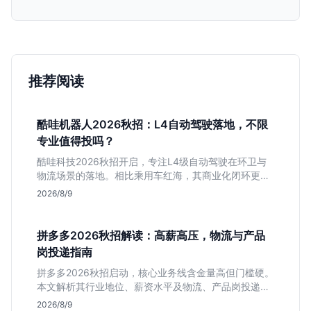
推荐阅读
酷哇机器人2026秋招：L4自动驾驶落地，不限
专业值得投吗？
酷哇科技2026秋招开启，专注L4级自动驾驶在环卫与
物流场景的落地。相比乘用车红海，其商业化闭环更清
晰，现金流相对健康。本文解读其业务模式、岗位稳定
2026/8/9
性及不限专业的投递策略，帮应届生判断是否值得入
手。
拼多多2026秋招解读：高薪高压，物流与产品
岗投递指南
拼多多2026秋招启动，核心业务线含金量高但门槛硬。
本文解析其行业地位、薪资水平及物流、产品岗投递策
略，助你判断是否适合这种高强度职业起步。
2026/8/9