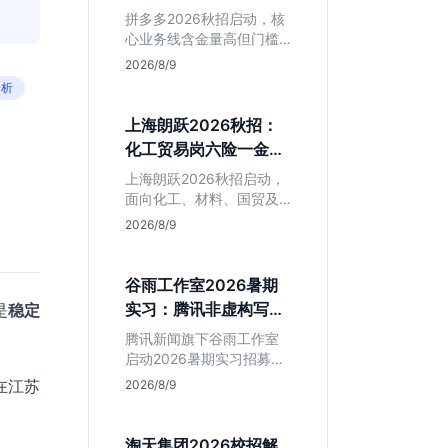
产品岗投递指南
判断是否值得入手。
拼多多2026秋招启动，核
心业务线含金量高但门槛
硬。本文解析其行业地
2026/8/9
位、薪资水平及物流、产
分析
品岗投递策略，助你判断
是否适合这种高强度职业
上海朗跃2026秋招：
起步。
化工贸易岗六险一金
+落户，值不值得投？
上海朗跃2026秋招启动，
面向化工、材料、国贸及
金融专业。提供六险一金
2026/8/9
与落户扶持，技术加贸易
双轮驱动模式稳定性高。
本文解读岗位需求与福利
谷雨工作室2026暑期
含金量，帮应届生快速判
实习：腾讯非虚构写作
是
稳定
断投递价值。
平台，仅限新闻社会学
腾讯新闻旗下谷雨工作室
专业
启动2026暑期实习招募。
本次招聘门槛明确，仅限
在江苏
2026/8/9
新闻学与社会学专业学
生。作为深耕非虚构写作
的头部团队，该岗位提供
淘天集团2026校招解