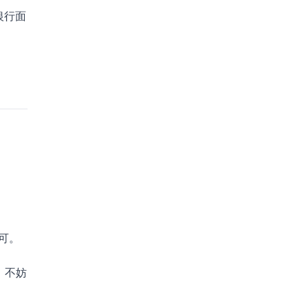
银行面
可。
，不妨