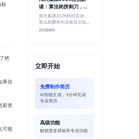
独立发稿机会与高含金量
加秋
读：算法岗拼刺刀，运
行业背书，但转正名额紧
营岗限杭州，这两类人
缩，适合追求深度报道的
淘天集团2026秋招启动，
慎投
垂直领域人才。
算法岗聚焦AI决策且京杭
双城开放，运营岗仅限杭
2026/8/9
州。本文基于简章分析岗
位门槛、薪资行情及适合
人群，帮应届生判断是否
值得投递。
了绝
立即开始
如果你
免费制作简历
AI智能生成，3分钟完成
专业简历
然薪资
高级功能
点可能
解锁更多模板和专业功能