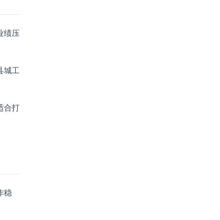
业绩压
县城工
适合打
作稳