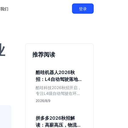
于我们
登录
业
推荐阅读
酷哇机器人2026秋
招：L4自动驾驶落地，
不限专业值得投吗？
酷哇科技2026秋招开启，
专注L4级自动驾驶在环卫
与物流场景的落地。相比
2026/8/9
乘用车红海，其商业化闭
环更清晰，现金流相对健
康。本文解读其业务模
拼多多2026秋招解
式、岗位稳定性及不限专
读：高薪高压，物流与
业的投递策略，帮应届生