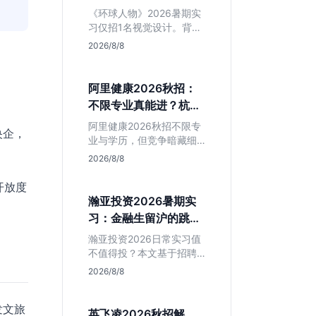
额值不值得冲？
《环球人物》2026暑期实
习仅招1名视觉设计。背靠
人民日报社，央媒背书极
2026/8/8
强，但属日常实习无转正
承诺。适合追求高含金量
简历、能接受严谨流程的
阿里健康2026秋招：
设计生，想进大厂快节奏
不限专业真能进？杭州
者慎投。
大厂最后的捡漏机会
阿里健康2026秋招不限专
央企，
业与学历，但竞争暗藏细
节。本文解读其医疗赛道
2026/8/8
稳定性、投递截止时间陷
阱及核心岗位面试节奏，
开放度
帮应届生判断是否值得投
瀚亚投资2026暑期实
。
入。
习：金融生留沪的跳板
还是坑？
瀚亚投资2026日常实习值
不值得投？本文基于招聘
简章分析：业务聚焦金融
2026/8/8
投资，岗位未定需分配，
转正机会不明确。适合急
发文旅
需上海高含金量实习证
英飞凌2026秋招解