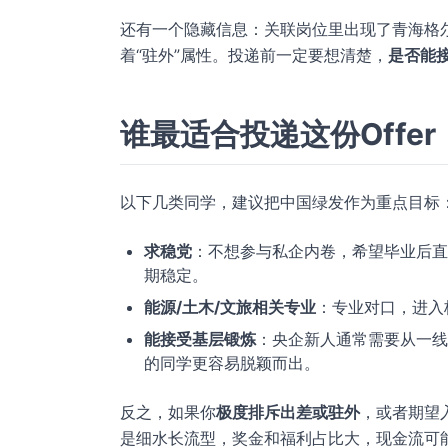
还有一个隐藏信息：关联岗位里出现了青海格
着“驻外”属性。投递前一定要想清楚，
是否能
谁最适合投递这份Offer
以下几类同学，建议把中国绿发作为重点目标
求稳党
：不想参与私企内卷，希望毕业后直
期稳定。
能源/土木/文旅相关专业
：专业对口，进入
能接受基层锻炼
：央企新人通常需要从一线
的同学更容易脱颖而出。
反之，如果你
极度排斥出差或驻外
，或者期望
是细水长流型，奖金和福利占比大，现金流可