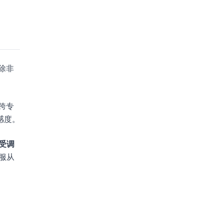
除非
跨专
感度。
受调
服从