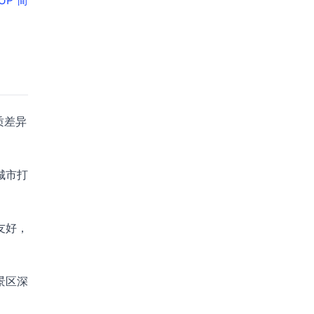
UP 简
质差异
城市打
友好，
景区深