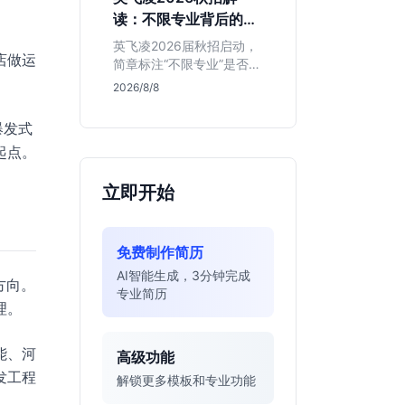
明、想接触真实资金流向
读：不限专业背后的门
的金融生，不适合追求稳
槛与机会
定留用的同学。
英飞凌2026届秋招启动，
店做运
简章标注“不限专业”是否可
。
信？本文基于招聘简章，
2026/8/8
深度解析这家德资芯片巨
头的行业地位、校招真实
爆发式
门槛及投递策略，助你判
起点。
断是否值得投入。
立即开始
免费制作简历
AI智能生成，3分钟完成
方向。
专业简历
理。
能、河
高级功能
发工程
解锁更多模板和专业功能