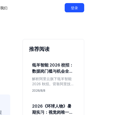
于我们
登录
推荐阅读
瓴羊智能 2026 校招：
数据岗门槛与机会全拆
解
解析阿里云旗下瓴羊智能
2026 秋招。背靠阿里技术
底座，主打 DaaS 业务。
2026/8/8
重点分析数据研发、算法
及产品岗的硬性要求，评
估 B 端数据路线的成长曲
2026《环球人物》暑
线与抗压挑战，助你判断
提
期实习：视觉岗唯一名
是否值得投递。