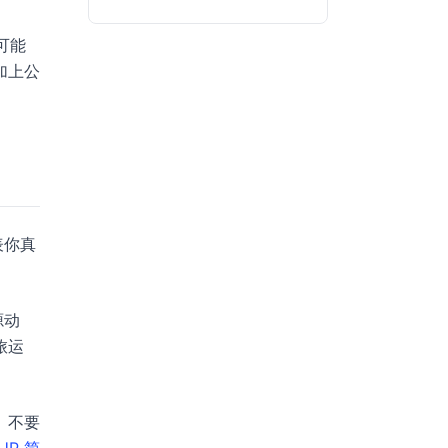
可能
加上公
表你真
源动
旅运
。不要