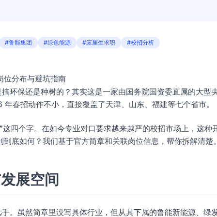
#鲁能集团
#绿色能源
#应届生求职
#校招分析
城岗位分布与避坑指南
是搞环保还是种树的？其实这是一家由国务院国资委直属的大型
26 年春招动作不小，直接覆盖了天津、山东、福建等七个省市。
”
这四个字。在如今专业对口要求越来越严的校招市场上，这种
利到底如何？我们基于官方简章和关联岗位信息，帮你拆解清楚
与发展空间
选手。虽然简章里没写具体行业，但从其下属的鲁能新能源、绿