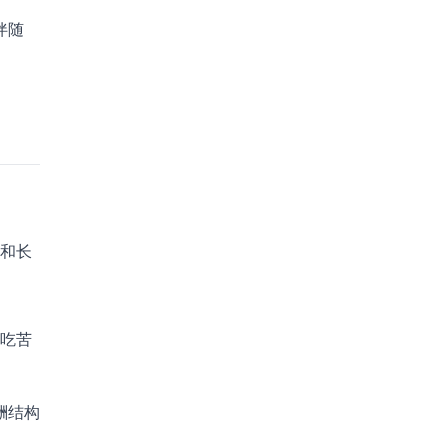
伴随
和长
吃苦
酬结构