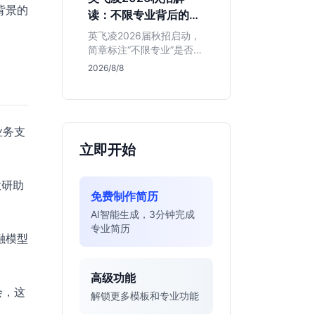
明、想接触真实资金流向
背景的
读：不限专业背后的门
的金融生，不适合追求稳
槛与机会
定留用的同学。
英飞凌2026届秋招启动，
简章标注“不限专业”是否可
信？本文基于招聘简章，
2026/8/8
深度解析这家德资芯片巨
头的行业地位、校招真实
门槛及投递策略，助你判
断是否值得投入。
业务支
立即开始
投研助
免费制作简历
AI智能生成，3分钟完成
专业简历
融模型
高级功能
会，这
解锁更多模板和专业功能