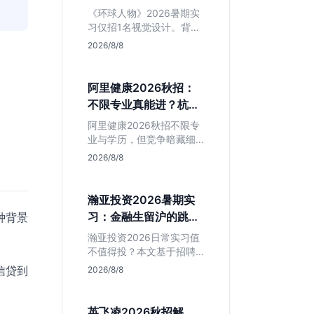
额值不值得冲？
《环球人物》2026暑期实
习仅招1名视觉设计。背靠
人民日报社，央媒背书极
2026/8/8
强，但属日常实习无转正
承诺。适合追求高含金量
简历、能接受严谨流程的
阿里健康2026秋招：
设计生，想进大厂快节奏
不限专业真能进？杭州
者慎投。
大厂最后的捡漏机会
阿里健康2026秋招不限专
业与学历，但竞争暗藏细
节。本文解读其医疗赛道
2026/8/8
稳定性、投递截止时间陷
阱及核心岗位面试节奏，
帮应届生判断是否值得投
瀚亚投资2026暑期实
入。
习：金融生留沪的跳板
种背景
还是坑？
瀚亚投资2026日常实习值
不值得投？本文基于招聘
简章分析：业务聚焦金融
信贷到
2026/8/8
投资，岗位未定需分配，
转正机会不明确。适合急
需上海高含金量实习证
英飞凌2026秋招解