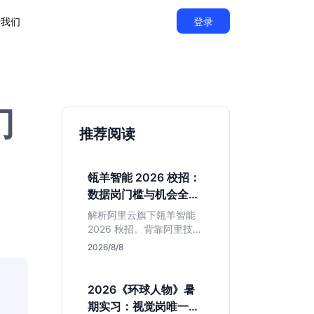
于我们
登录
门
推荐阅读
瓴羊智能 2026 校招：
数据岗门槛与机会全拆
解
解析阿里云旗下瓴羊智能
2026 秋招。背靠阿里技术
底座，主打 DaaS 业务。
2026/8/8
重点分析数据研发、算法
及产品岗的硬性要求，评
估 B 端数据路线的成长曲
2026《环球人物》暑
线与抗压挑战，助你判断
期实习：视觉岗唯一名
是否值得投递。