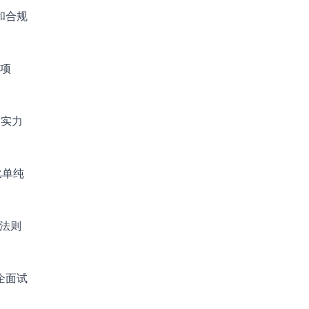
和合规
调项
硬实力
比单纯
 法则
企面试