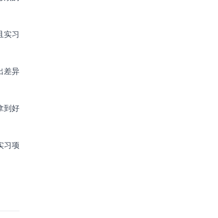
且实习
出差异
拿到好
实习项