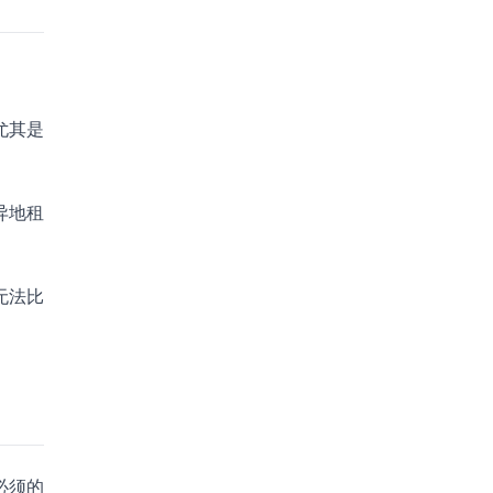
尤其是
异地租
无法比
必须的