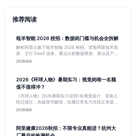
推荐阅读
瓴羊智能 2026 校招：数据岗门槛与机会全拆解
解析阿里云旗下瓴羊智能 2026 秋招。背靠阿里技术底
座，主打 DaaS 业务。重点分析数据研发、算法及产品
岗的硬性要求，评估 B 端数据路线的成长曲线与抗压挑
2026/8/8
战，助你判断是否值得投递。
2026《环球人物》暑期实习：视觉岗唯一名额
值不值得冲？
《环球人物》2026暑期实习仅招1名视觉设计。背靠人
民日报社，央媒背书极强，但属日常实习无转正承诺。
适合追求高含金量简历、能接受严谨流程的设计生，想
2026/8/8
进大厂快节奏者慎投。
阿里健康2026秋招：不限专业真能进？杭州大
厂最后的捡漏机会