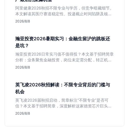
阿里健康2026秋招不限专业与学历，但竞争暗藏细节。
本文解读其医疗赛道稳定性、投递截止时间陷阱及核心
岗位面试节奏，帮应届生判断是否值得投入。
2026/8/8
瀚亚投资2026暑期实习：金融生留沪的跳板还
是坑？
瀚亚投资2026日常实习值不值得投？本文基于招聘简章
分析：业务聚焦金融投资，岗位未定需分配，转正机会
不明确。适合急需上海高含金量实习证明、想接触真实
2026/8/8
资金流向的金融生，不适合追求稳定留用的同学。
英飞凌2026秋招解读：不限专业背后的门槛与
机会
英飞凌2026届秋招启动，简章标注“不限专业”是否可
信？本文基于招聘简章，深度解析这家德资芯片巨头的
行业地位、校招真实门槛及投递策略，助你判断是否值
2026/8/8
得投入。