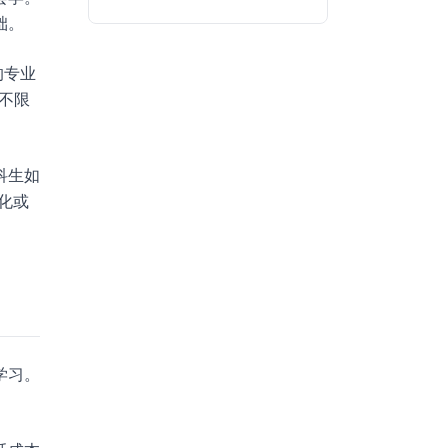
础。
的专业
不限
科生如
化或
学习。