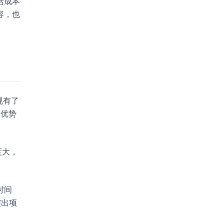
活成本
容，也
规有了
，优势
度大，
时间
突出项