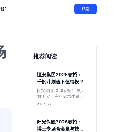
于我们
登录
场
推荐阅读
恒安集团2026春招：
千帆计划值不值得投？
恒安集团2026春招“千帆计
划”启动，主打管培生路
线。本文解析老牌快消巨
2026/8/7
头的薪资稳定性、文科生
机会及决策链条长的局
限，帮你判断是否值得投
阳光保险2026春招：
递。
博士专场含金量与技术