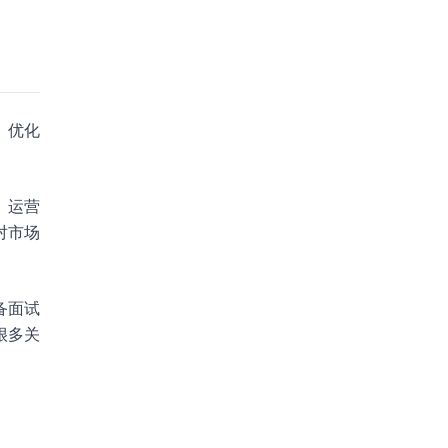
、优化
。
。运营
对市场
备面试
很多关