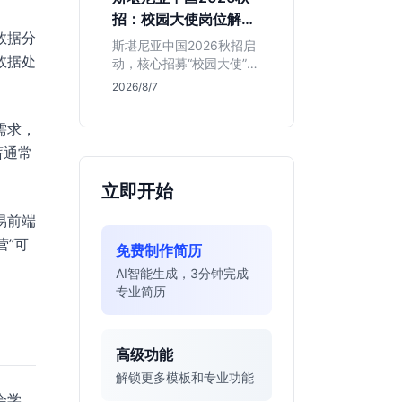
的应届生。
招：校园大使岗位解读
数据分
与投递指南
斯堪尼亚中国2026秋招启
数据处
动，核心招募“校园大使”而
非技术管培生。本文解析
2026/8/7
该瑞典物流巨头在华业
务、岗位真实职责及不限
需求，
专业背后的竞争逻辑，助
薪通常
你判断是否值得投递。
立即开始
易前端
营”可
免费制作简历
AI智能生成，3分钟完成
专业简历
高级功能
解锁更多模板和专业功能
会学。