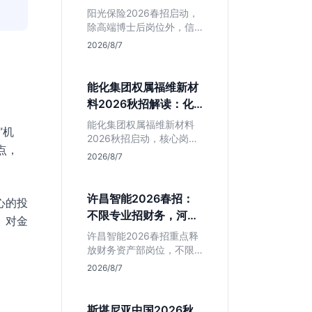
岗捡漏指南
阳光保险2026春招启动，
除高端博士后岗位外，信
息技术部释放大量Java、
2026/8/7
前端及算法岗。本文解读
金融巨头校招门槛，分析
技术岗需求与投递价值，
能化集团权属福维新材
助你快速判断是否值得
料2026秋招解读：化
投。
工材料生必看
能化集团权属福维新材料
”机
2026秋招启动，核心岗位
点，
集中在福建永安。本文解
2026/8/7
析国企背景稳定性、化工
材料专业匹配度及工作地
点限制，助理工科生判断
许昌智能2026春招：
心的投
是否值得投递。
不限专业招财务，河南
、对金
本地生值得冲吗？
许昌智能2026春招重点释
放财务资产部岗位，不限
专业。作为河南本地老牌
2026/8/7
制造业企业，稳定性高但
爆发涨薪机会少。适合想
在本地积累工业场景经验
斯堪尼亚中国2026秋