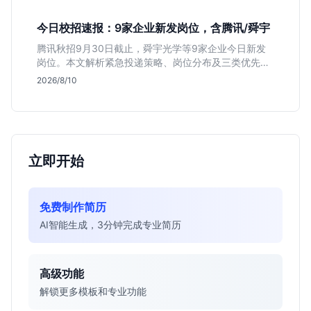
备。
今日校招速报：9家企业新发岗位，含腾讯/舜宇
腾讯秋招9月30日截止，舜宇光学等9家企业今日新发
岗位。本文解析紧急投递策略、岗位分布及三类优先人
群，助你快速决策。
2026/8/10
立即开始
免费制作简历
AI智能生成，3分钟完成专业简历
高级功能
解锁更多模板和专业功能