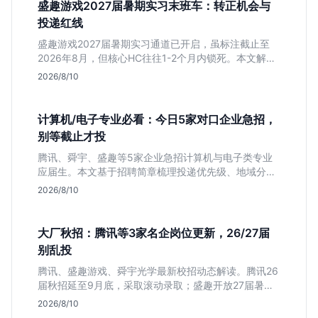
盛趣游戏2027届暑期实习末班车：转正机会与
投递红线
盛趣游戏2027届暑期实习通道已开启，虽标注截止至
2026年8月，但核心HC往往1-2个月内锁死。本文解析
游戏大厂“招满即止”的招聘逻辑，提醒同学避开时间陷
2026/8/10
阱，抓住带有明确转正意图的捡漏窗口。
计算机/电子专业必看：今日5家对口企业急招，
别等截止才投
腾讯、舜宇、盛趣等5家企业急招计算机与电子类专业
应届生。本文基于招聘简章梳理投递优先级、地域分布
及截止时间，助你快速决策。
2026/8/10
大厂秋招：腾讯等3家名企岗位更新，26/27届
别乱投
腾讯、盛趣游戏、舜宇光学最新校招动态解读。腾讯26
届秋招延至9月底，采取滚动录取；盛趣开放27届暑期
实习；舜宇光学聚焦硬件制造。本文分析三家企业时间
2026/8/10
线差异与投递策略，帮应届生避开届别陷阱，精准准