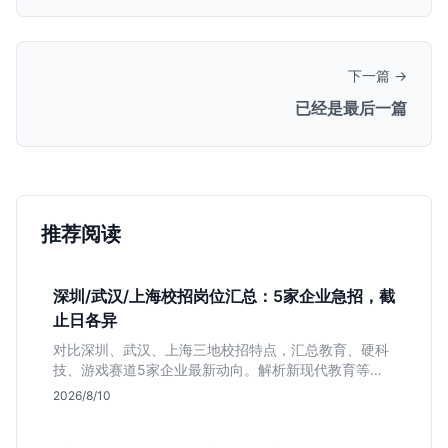
下一篇 →
已经是最后一篇
推荐阅读
深圳/武汉/上海校招岗位汇总：5家企业急招，截
止日各异
对比深圳、武汉、上海三地校招特点，汇总教育、硬科
技、游戏赛道5家企业最新动向。解析新现代教育等公
司网申截止时间与专业限制，帮你快速决定投递优先
2026/8/10
级。