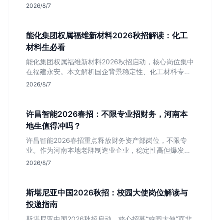
校招门槛，分析技术岗需求与投递价值，助你快速判断
2026/8/7
是否值得投。
能化集团权属福维新材料2026秋招解读：化工
材料生必看
能化集团权属福维新材料2026秋招启动，核心岗位集中
在福建永安。本文解析国企背景稳定性、化工材料专业
匹配度及工作地点限制，助理工科生判断是否值得投
2026/8/7
递。
许昌智能2026春招：不限专业招财务，河南本
地生值得冲吗？
许昌智能2026春招重点释放财务资产部岗位，不限专
业。作为河南本地老牌制造业企业，稳定性高但爆发涨
薪机会少。适合想在本地积累工业场景经验的应届生。
2026/8/7
斯堪尼亚中国2026秋招：校园大使岗位解读与
投递指南
斯堪尼亚中国2026秋招启动，核心招募“校园大使”而非