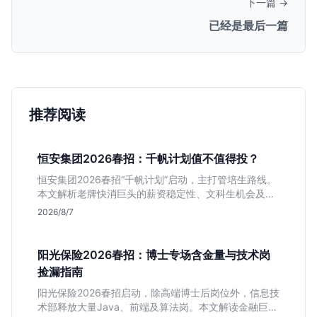
下一篇 →
已经是最后一篇
推荐阅读
恒安集团2026春招：千帆计划值不值得投？
恒安集团2026春招“千帆计划”启动，主打管培生路线。
本文解析老牌快消巨头的薪资稳定性、文科生机会及决
策链条长的局限，帮你判断是否值得投递。
2026/8/7
阳光保险2026春招：博士专场含金量与技术岗
捡漏指南
阳光保险2026春招启动，除高端博士后岗位外，信息技
术部释放大量Java、前端及算法岗。本文解读金融巨头