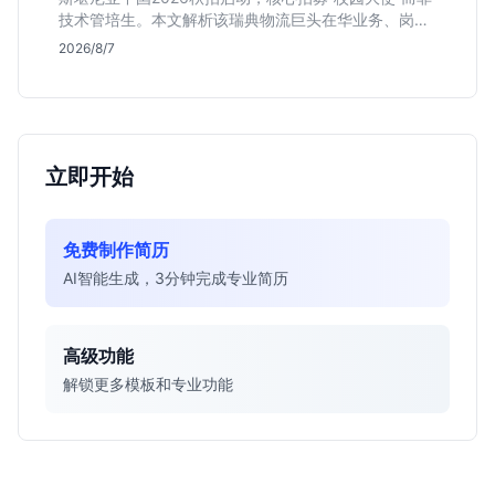
技术管培生。本文解析该瑞典物流巨头在华业务、岗位
真实职责及不限专业背后的竞争逻辑，助你判断是否值
2026/8/7
得投递。
立即开始
免费制作简历
AI智能生成，3分钟完成专业简历
高级功能
解锁更多模板和专业功能