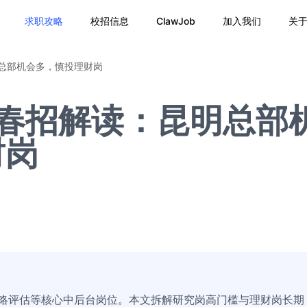
求职攻略
校招信息
ClawJob
加入我们
关
明总部机会多，慎投理财岗
6春招解读：昆明总部
财岗
战略评估等核心中后台岗位。本文拆解研究岗高门槛与理财岗长期