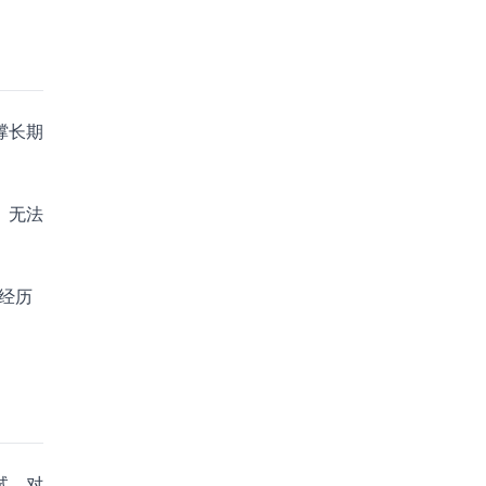
撑长期
、无法
经历
试。对