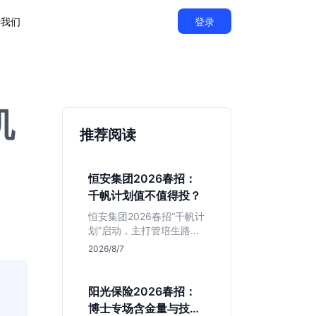
于我们
登录
机
推荐阅读
恒安集团2026春招：
千帆计划值不值得投？
恒安集团2026春招“千帆计
划”启动，主打管培生路
线。本文解析老牌快消巨
2026/8/7
头的薪资稳定性、文科生
机会及决策链条长的局
限，帮你判断是否值得投
阳光保险2026春招：
递。
博士专场含金量与技术