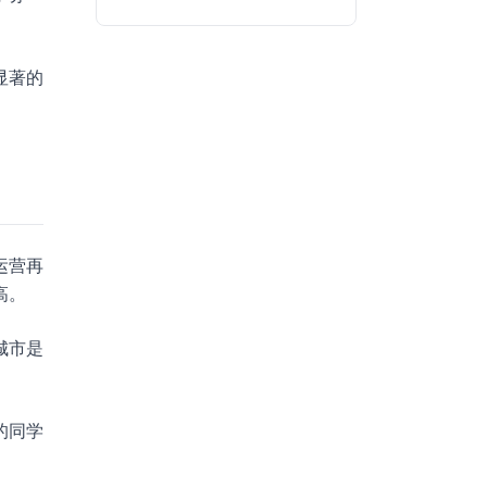
显著的
运营再
高。
城市是
。
的同学