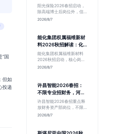
岗捡漏指南
阳光保险2026春招启动，
除高端博士后岗位外，信
息技术部释放大量Java、
2026/8/7
前端及算法岗。本文解读
析
金融巨头校招门槛，分析
技术岗需求与投递价值，
能化集团权属福维新材
助你快速判断是否值得
料2026秋招解读：化
投。
工材料生必看
能化集团权属福维新材料
“国
2026秋招启动，核心岗位
集中在福建永安。本文解
2026/8/7
析国企背景稳定性、化工
材料专业匹配度及工作地
；但如
点限制，助理工科生判断
许昌智能2026春招：
心投递
是否值得投递。
不限专业招财务，河南
本地生值得冲吗？
许昌智能2026春招重点释
放财务资产部岗位，不限
专业。作为河南本地老牌
2026/8/7
制造业企业，稳定性高但
爆发涨薪机会少。适合想
在本地积累工业场景经验
斯堪尼亚中国2026秋