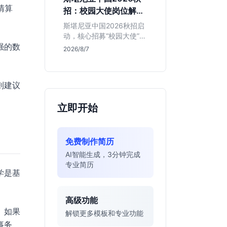
的应届生。
清算
招：校园大使岗位解读
与投递指南
斯堪尼亚中国2026秋招启
动，核心招募“校园大使”而
强的数
非技术管培生。本文解析
2026/8/7
该瑞典物流巨头在华业
务、岗位真实职责及不限
专业背后的竞争逻辑，助
则建议
你判断是否值得投递。
立即开始
免费制作简历
AI智能生成，3分钟完成
专业简历
学是基
高级功能
。如果
解锁更多模板和专业功能
事务