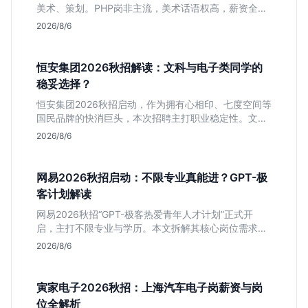
美术、策划。PHP岗非主流，美术话语权高，薪资全面
面议。适合想接触项目全流程的应届生，追求大厂光环
2026/8/6
者慎投。
恒安集团2026秋招解读：文科与电子类同学的
稳妥选择？
恒安集团2026秋招启动，作为拥有心相印、七度空间等
国民品牌的快消巨头，本次招聘主打职业稳定性。文章
深度解析管培生项目，明确文商科主攻品牌营销、理工
2026/8/6
科侧重技术支持的岗位逻辑，客观分析传统制造业薪资
平稳但平台扎实的特点，助应届生快速判断投递价值。
网易2026秋招启动：不限专业真能进？GPT-极
客计划解读
网易2026秋招“GPT-极客热爱青年人才计划”正式开
启，主打不限专业与学历。本文拆解其核心岗位需求
（技术研发、游戏策划、算法），分析非科班同学的投
2026/8/6
递机会与真实门槛，帮你判断是否值得投。
寅家电子2026秋招：上海汽车电子岗薪资与岗
位全解析