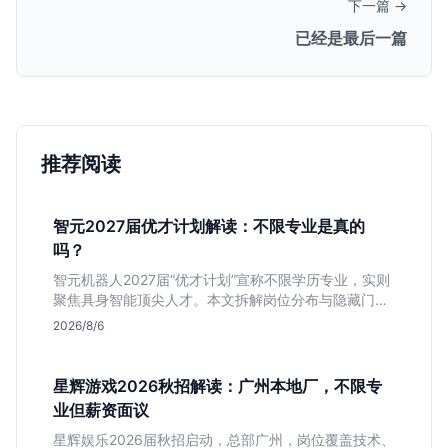
下一篇 →
已经是最后一篇
推荐阅读
智元2027届优才计划解读：不限专业是真的
吗？
智元机器人2027届“优才计划”宣称不限学历专业，实则
聚焦具身智能顶尖人才。本文拆解岗位分布与隐藏门
槛，分析算法、仿真等核心方向，帮你判断是否值得投
2026/8/6
递及如何准备硬核项目。
星辉游戏2026秋招解读：广州本地厂，不限专
业但薪资面议
星辉娱乐2026届秋招启动，总部广州，岗位覆盖技术、