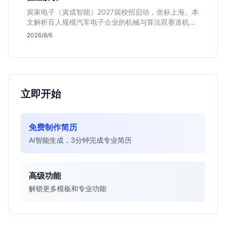
寅家电子（寅成智能）2027届校招启动，坐标上海。本
文解析百人规模汽车电子企业的机械与算法双赛道机
会，分析薪资面议背后的含金量及应届生成长路径，助
2026/8/6
你判断是否值得投递。
立即开始
免费制作简历
AI智能生成，3分钟完成专业简历
高级功能
解锁更多模板和专业功能