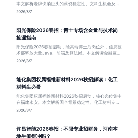
本文解析老牌快消巨头的薪资稳定性、文科生机会及决
策链条长的局限，帮你判断是否值得投递。
2026/8/7
阳光保险2026春招：博士专场含金量与技术岗
捡漏指南
阳光保险2026春招启动，除高端博士后岗位外，信息技
术部释放大量Java、前端及算法岗。本文解读金融巨头
校招门槛，分析技术岗需求与投递价值，助你快速判断
2026/8/7
是否值得投。
能化集团权属福维新材料2026秋招解读：化工
材料生必看
能化集团权属福维新材料2026秋招启动，核心岗位集中
在福建永安。本文解析国企背景稳定性、化工材料专业
匹配度及工作地点限制，助理工科生判断是否值得投
2026/8/7
递。
许昌智能2026春招：不限专业招财务，河南本
地生值得冲吗？