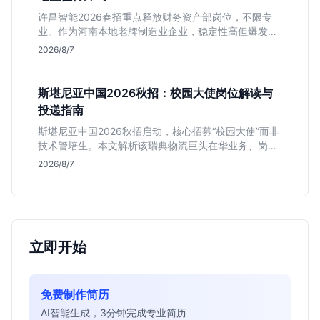
许昌智能2026春招重点释放财务资产部岗位，不限专
业。作为河南本地老牌制造业企业，稳定性高但爆发涨
薪机会少。适合想在本地积累工业场景经验的应届生。
2026/8/7
斯堪尼亚中国2026秋招：校园大使岗位解读与
投递指南
斯堪尼亚中国2026秋招启动，核心招募“校园大使”而非
技术管培生。本文解析该瑞典物流巨头在华业务、岗位
真实职责及不限专业背后的竞争逻辑，助你判断是否值
2026/8/7
得投递。
立即开始
免费制作简历
AI智能生成，3分钟完成专业简历