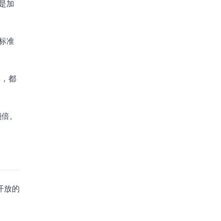
都是加
标准
解，都
翻倍。
开放的