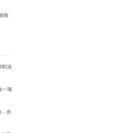
就彻
和职业
每一项
快，合