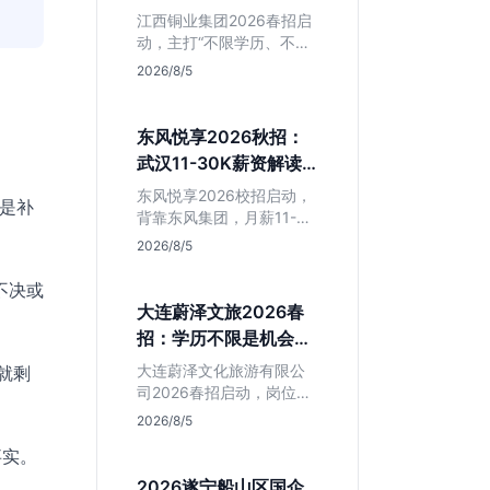
清这几点再投
江西铜业集团2026春招启
动，主打“不限学历、不限
专业”。本文拆解其背后的
2026/8/5
岗位真相，分析生产技术
岗与职能岗的区别，帮助
应届生判断是否值得作为
东风悦享2026秋招：
国企兜底选项。
武汉11-30K薪资解读
与避坑指南
东风悦享2026校招启动，
么是补
背靠东风集团，月薪11-
30K在武汉极具竞争力。
2026/8/5
本文解析智能网联汽车核
心岗位，提醒注意JD中混
不决或
入的跨境电商岗，助应届
大连蔚泽文旅2026春
生精准投递研发方向。
招：学历不限是机会还
是坑？辽宁本地生必看
大连蔚泽文化旅游有限公
就剩
司2026春招启动，岗位信
息模糊且学历不限。本文
2026/8/5
深度解析其业务模式、潜
事实。
在风险及适合人群，帮助
辽宁本地应届生判断是否
2026遂宁船山区国企