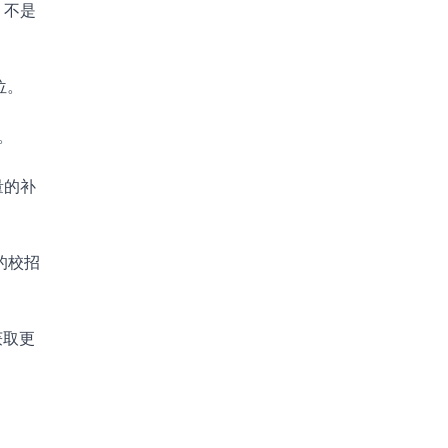
，不是
位。
。
量的补
的校招
获取更