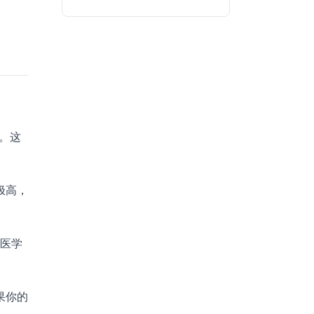
学。这
极高，
物医学
果你的