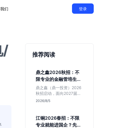
于我们
登录
/
推荐阅读
鼎之鑫2026秋招：不
限专业的金融管培生值
得投吗？
鼎之鑫（鼎一投资）2026
秋招启动，面向2027届推
出不限专业管培生。本文
2026/8/5
基于官方简章拆解其投行
属性、岗位成色及隐性门
槛，帮你判断是否值得投
江铜2026春招：不限
递。
半
专业就能进国企？先看