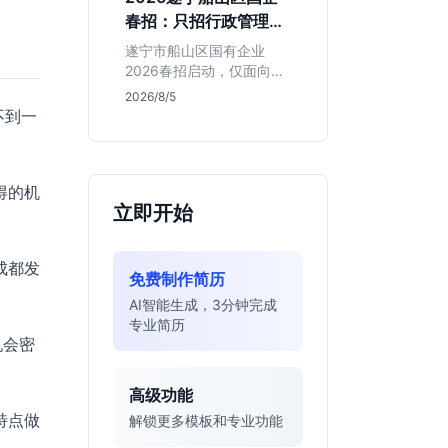
值得投递。
春招：只招行政管理，
本地生必看
遂宁市船山区国有企业
2026春招启动，仅面向行
政管理专业。招聘截止至
2026/8/5
2026年8月，学历涵盖本
不到一
硕博。适合追求本地稳定
发展的同学，但需注意薪
资细节未公开，竞争周期
得的机
较长。
立即开始
成都发
免费制作简历
AI智能生成，3分钟完成
专业简历
机会密
高级功能
特点做
解锁更多模板和专业功能