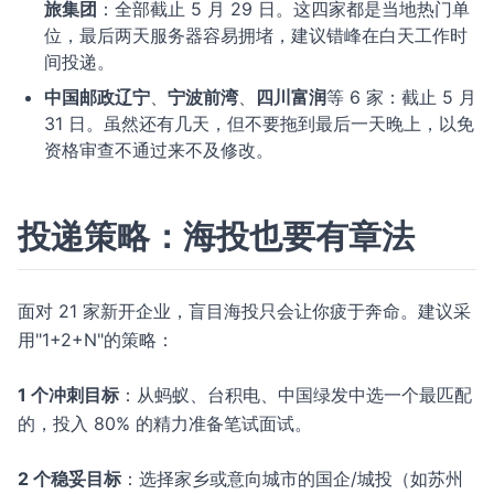
旅集团
：全部截止 5 月 29 日。这四家都是当地热门单
位，最后两天服务器容易拥堵，建议错峰在白天工作时
间投递。
中国邮政辽宁
、
宁波前湾
、
四川富润
等 6 家：截止 5 月
31 日。虽然还有几天，但不要拖到最后一天晚上，以免
资格审查不通过来不及修改。
投递策略：海投也要有章法
面对 21 家新开企业，盲目海投只会让你疲于奔命。建议采
用"1+2+N"的策略：
1 个冲刺目标
：从蚂蚁、台积电、中国绿发中选一个最匹配
的，投入 80% 的精力准备笔试面试。
2 个稳妥目标
：选择家乡或意向城市的国企/城投（如苏州