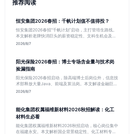
推荐阅读
恒安集团2026春招：千帆计划值不值得投？
恒安集团2026春招“千帆计划”启动，主打管培生路线。
本文解析老牌快消巨头的薪资稳定性、文科生机会及决
策链条长的局限，帮你判断是否值得投递。
2026/8/7
阳光保险2026春招：博士专场含金量与技术岗
捡漏指南
阳光保险2026春招启动，除高端博士后岗位外，信息技
术部释放大量Java、前端及算法岗。本文解读金融巨头
校招门槛，分析技术岗需求与投递价值，助你快速判断
2026/8/7
是否值得投。
能化集团权属福维新材料2026秋招解读：化工
材料生必看
能化集团权属福维新材料2026秋招启动，核心岗位集中
在福建永安。本文解析国企背景稳定性、化工材料专业