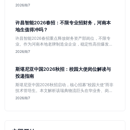
匹配度及工作地点限制，助理工科生判断是否值得投
2026/8/7
递。
许昌智能2026春招：不限专业招财务，河南本
地生值得冲吗？
许昌智能2026春招重点释放财务资产部岗位，不限专
业。作为河南本地老牌制造业企业，稳定性高但爆发涨
薪机会少。适合想在本地积累工业场景经验的应届生。
2026/8/7
斯堪尼亚中国2026秋招：校园大使岗位解读与
投递指南
斯堪尼亚中国2026秋招启动，核心招募“校园大使”而非
技术管培生。本文解析该瑞典物流巨头在华业务、岗位
真实职责及不限专业背后的竞争逻辑，助你判断是否值
2026/8/7
得投递。