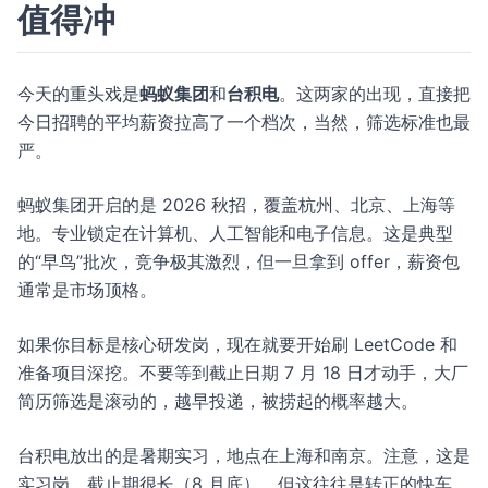
值得冲
今天的重头戏是
蚂蚁集团
和
台积电
。这两家的出现，直接把
今日招聘的平均薪资拉高了一个档次，当然，筛选标准也最
严。
蚂蚁集团开启的是 2026 秋招，覆盖杭州、北京、上海等
地。专业锁定在计算机、人工智能和电子信息。这是典型
的“早鸟”批次，竞争极其激烈，但一旦拿到 offer，薪资包
通常是市场顶格。
如果你目标是核心研发岗，现在就要开始刷 LeetCode 和
准备项目深挖。不要等到截止日期 7 月 18 日才动手，大厂
简历筛选是滚动的，越早投递，被捞起的概率越大。
台积电放出的是暑期实习，地点在上海和南京。注意，这是
实习岗，截止期很长（8 月底），但这往往是转正的快车