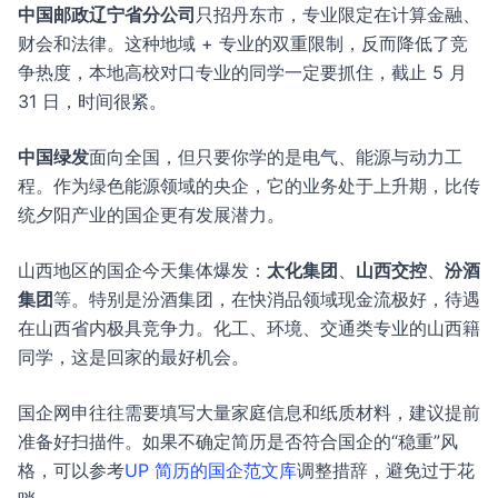
中国邮政辽宁省分公司
只招丹东市，专业限定在计算金融、
财会和法律。这种地域 + 专业的双重限制，反而降低了竞
争热度，本地高校对口专业的同学一定要抓住，截止 5 月
31 日，时间很紧。
中国绿发
面向全国，但只要你学的是电气、能源与动力工
程。作为绿色能源领域的央企，它的业务处于上升期，比传
统夕阳产业的国企更有发展潜力。
山西地区的国企今天集体爆发：
太化集团
、
山西交控
、
汾酒
集团
等。特别是汾酒集团，在快消品领域现金流极好，待遇
在山西省内极具竞争力。化工、环境、交通类专业的山西籍
同学，这是回家的最好机会。
国企网申往往需要填写大量家庭信息和纸质材料，建议提前
准备好扫描件。如果不确定简历是否符合国企的“稳重”风
格，可以参考
UP 简历的国企范文库
调整措辞，避免过于花