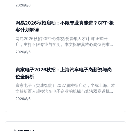
深度解析管培生项目，明确文商科主攻品牌营销、理工
2026/8/6
科侧重技术支持的岗位逻辑，客观分析传统制造业薪资
平稳但平台扎实的特点，助应届生快速判断投递价值。
网易2026秋招启动：不限专业真能进？GPT-极
客计划解读
网易2026秋招“GPT-极客热爱青年人才计划”正式开
启，主打不限专业与学历。本文拆解其核心岗位需求
（技术研发、游戏策划、算法），分析非科班同学的投
2026/8/6
递机会与真实门槛，帮你判断是否值得投。
寅家电子2026秋招：上海汽车电子岗薪资与岗
位全解析
寅家电子（寅成智能）2027届校招启动，坐标上海。本
文解析百人规模汽车电子企业的机械与算法双赛道机
会，分析薪资面议背后的含金量及应届生成长路径，助
2026/8/6
你判断是否值得投递。