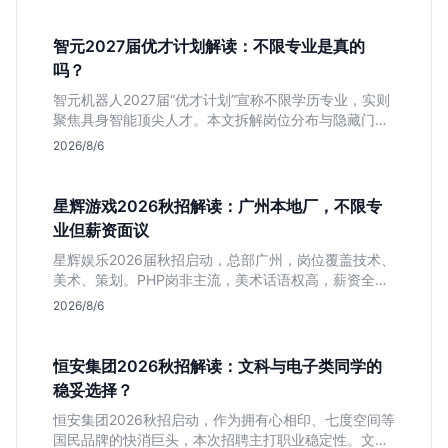
智元2027届优才计划解读：不限专业是真的
吗？
智元机器人2027届“优才计划”宣称不限学历专业，实则
聚焦具身智能顶尖人才。本文拆解岗位分布与隐藏门
槛，分析算法、仿真等核心方向，帮你判断是否值得投
2026/8/6
递及如何准备硬核项目。
星辉游戏2026秋招解读：广州本地厂，不限专
业但薪资面议
星辉娱乐2026届秋招启动，总部广州，岗位覆盖技术、
美术、策划。PHP岗非主流，美术话语权高，薪资全面
面议。适合想接触项目全流程的应届生，追求大厂光环
2026/8/6
者慎投。
恒安集团2026秋招解读：文科与电子类同学的
稳妥选择？
恒安集团2026秋招启动，作为拥有心相印、七度空间等
国民品牌的快消巨头，本次招聘主打职业稳定性。文章