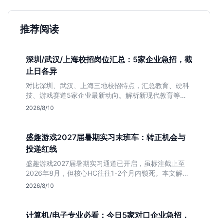
推荐阅读
深圳/武汉/上海校招岗位汇总：5家企业急招，截
止日各异
对比深圳、武汉、上海三地校招特点，汇总教育、硬科
技、游戏赛道5家企业最新动向。解析新现代教育等公
司网申截止时间与专业限制，帮你快速决定投递优先
2026/8/10
级。
盛趣游戏2027届暑期实习末班车：转正机会与
投递红线
盛趣游戏2027届暑期实习通道已开启，虽标注截止至
2026年8月，但核心HC往往1-2个月内锁死。本文解析
游戏大厂“招满即止”的招聘逻辑，提醒同学避开时间陷
2026/8/10
阱，抓住带有明确转正意图的捡漏窗口。
计算机/电子专业必看：今日5家对口企业急招，