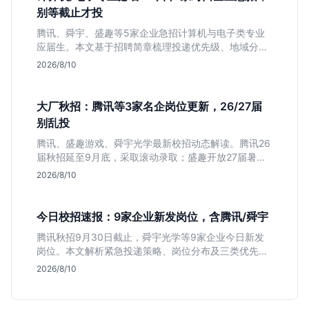
别等截止才投
腾讯、舜宇、盛趣等5家企业急招计算机与电子类专业
应届生。本文基于招聘简章梳理投递优先级、地域分布
及截止时间，助你快速决策。
2026/8/10
大厂秋招：腾讯等3家名企岗位更新，26/27届
别乱投
腾讯、盛趣游戏、舜宇光学最新校招动态解读。腾讯26
届秋招延至9月底，采取滚动录取；盛趣开放27届暑期
实习；舜宇光学聚焦硬件制造。本文分析三家企业时间
2026/8/10
线差异与投递策略，帮应届生避开届别陷阱，精准准
备。
今日校招速报：9家企业新发岗位，含腾讯/舜宇
腾讯秋招9月30日截止，舜宇光学等9家企业今日新发
岗位。本文解析紧急投递策略、岗位分布及三类优先人
群，助你快速决策。
2026/8/10