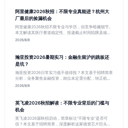
阿里健康2026秋招：不限专业真能进？杭州大
厂最后的捡漏机会
阿里健康2026秋招不限专业与学历，但竞争暗藏细节。
本文解读其医疗赛道稳定性、投递截止时间陷阱及核心
岗位面试节奏，帮应届生判断是否值得投入。
2026/8/8
瀚亚投资2026暑期实习：金融生留沪的跳板还
是坑？
瀚亚投资2026日常实习值不值得投？本文基于招聘简章
分析：业务聚焦金融投资，岗位未定需分配，转正机会
不明确。适合急需上海高含金量实习证明、想接触真实
2026/8/8
资金流向的金融生，不适合追求稳定留用的同学。
英飞凌2026秋招解读：不限专业背后的门槛与
机会
英飞凌2026届秋招启动，简章标注“不限专业”是否可
信？本文基于招聘简章，深度解析这家德资芯片巨头的