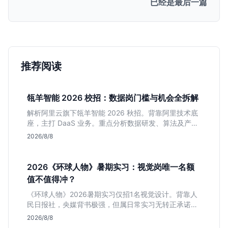
已经是最后一篇
推荐阅读
瓴羊智能 2026 校招：数据岗门槛与机会全拆解
解析阿里云旗下瓴羊智能 2026 秋招。背靠阿里技术底
座，主打 DaaS 业务。重点分析数据研发、算法及产品
岗的硬性要求，评估 B 端数据路线的成长曲线与抗压挑
2026/8/8
战，助你判断是否值得投递。
2026《环球人物》暑期实习：视觉岗唯一名额
值不值得冲？
《环球人物》2026暑期实习仅招1名视觉设计。背靠人
民日报社，央媒背书极强，但属日常实习无转正承诺。
适合追求高含金量简历、能接受严谨流程的设计生，想
2026/8/8
进大厂快节奏者慎投。