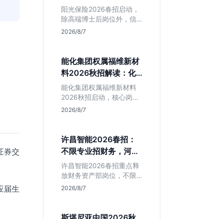
岗捡漏指南
阳光保险2026春招启动，
除高端博士后岗位外，信
息技术部释放大量Java、
2026/8/7
前端及算法岗。本文解读
金融巨头校招门槛，分析
技术岗需求与投递价值，
能化集团权属福维新材
助你快速判断是否值得
料2026秋招解读：化
投。
工材料生必看
能化集团权属福维新材料
2026秋招启动，核心岗位
集中在福建永安。本文解
2026/8/7
析国企背景稳定性、化工
材料专业匹配度及工作地
点限制，助理工科生判断
许昌智能2026春招：
是否值得投递。
不限专业招财务，河南
证券交
本地生值得冲吗？
许昌智能2026春招重点释
放财务资产部岗位，不限
专业。作为河南本地老牌
应届生
2026/8/7
制造业企业，稳定性高但
爆发涨薪机会少。适合想
在本地积累工业场景经验
斯堪尼亚中国2026秋