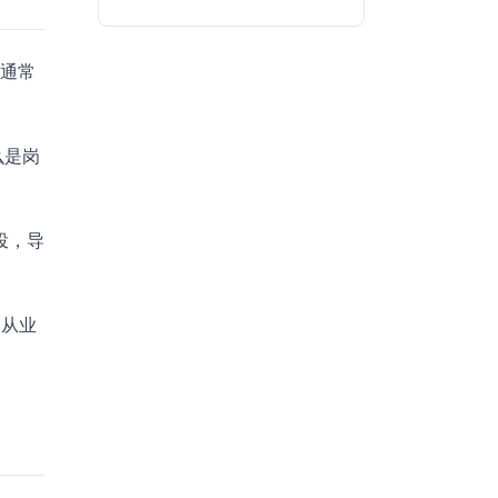
，通常
么是岗
投，导
券从业