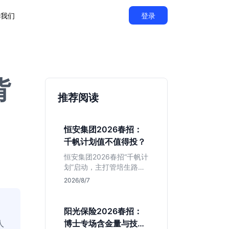
于我们
登录
背
推荐阅读
恒安集团2026春招：
千帆计划值不值得投？
恒安集团2026春招“千帆计
划”启动，主打管培生路
线。本文解析老牌快消巨
2026/8/7
头的薪资稳定性、文科生
机会及决策链条长的局
限，帮你判断是否值得投
阳光保险2026春招：
递。
人
博士专场含金量与技术