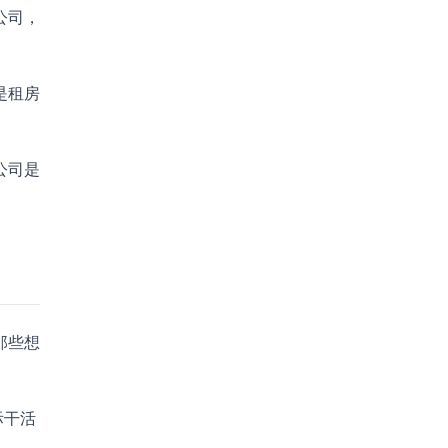
公司，
是租房
公司是
那些想
际干活