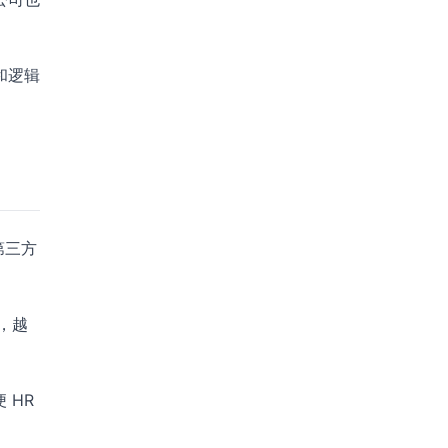
和逻辑
第三方
”，越
 HR