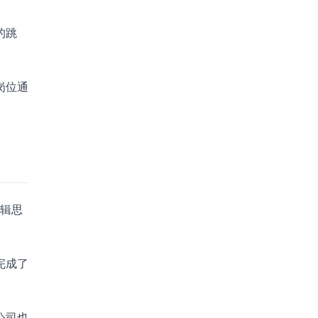
的跳
岗位通
逻辑思
完成了
公司也