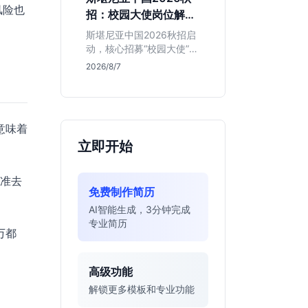
的应届生。
风险也
招：校园大使岗位解读
与投递指南
斯堪尼亚中国2026秋招启
动，核心招募“校园大使”而
非技术管培生。本文解析
2026/8/7
该瑞典物流巨头在华业
务、岗位真实职责及不限
专业背后的竞争逻辑，助
你判断是否值得投递。
意味着
立即开始
标准去
免费制作简历
AI智能生成，3分钟完成
专业简历
万都
高级功能
解锁更多模板和专业功能