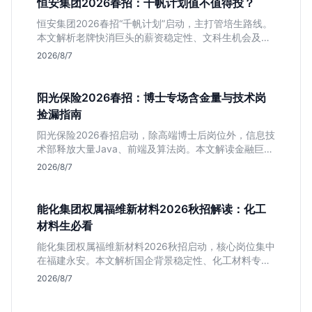
恒安集团2026春招：千帆计划值不值得投？
恒安集团2026春招“千帆计划”启动，主打管培生路线。
本文解析老牌快消巨头的薪资稳定性、文科生机会及决
策链条长的局限，帮你判断是否值得投递。
2026/8/7
阳光保险2026春招：博士专场含金量与技术岗
捡漏指南
阳光保险2026春招启动，除高端博士后岗位外，信息技
术部释放大量Java、前端及算法岗。本文解读金融巨头
校招门槛，分析技术岗需求与投递价值，助你快速判断
2026/8/7
是否值得投。
能化集团权属福维新材料2026秋招解读：化工
材料生必看
能化集团权属福维新材料2026秋招启动，核心岗位集中
在福建永安。本文解析国企背景稳定性、化工材料专业
匹配度及工作地点限制，助理工科生判断是否值得投
2026/8/7
递。