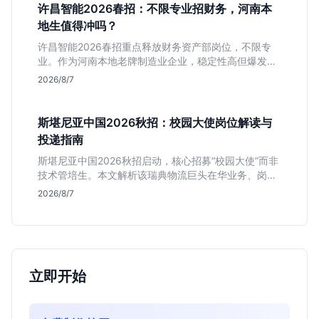
许昌智能2026春招：不限专业招财务，河南本
地生值得冲吗？
许昌智能2026春招重点释放财务资产部岗位，不限专
业。作为河南本地老牌制造业企业，稳定性高但爆发涨
薪机会少。适合想在本地积累工业场景经验的应届生。
2026/8/7
斯堪尼亚中国2026秋招：校园大使岗位解读与
投递指南
斯堪尼亚中国2026秋招启动，核心招募“校园大使”而非
技术管培生。本文解析该瑞典物流巨头在华业务、岗位
真实职责及不限专业背后的竞争逻辑，助你判断是否值
2026/8/7
得投递。
立即开始