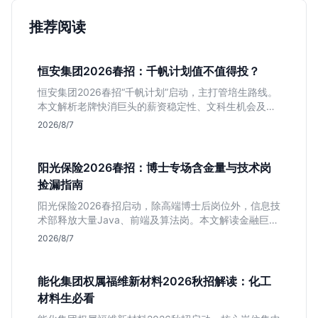
推荐阅读
恒安集团2026春招：千帆计划值不值得投？
恒安集团2026春招“千帆计划”启动，主打管培生路线。
本文解析老牌快消巨头的薪资稳定性、文科生机会及决
策链条长的局限，帮你判断是否值得投递。
2026/8/7
阳光保险2026春招：博士专场含金量与技术岗
捡漏指南
阳光保险2026春招启动，除高端博士后岗位外，信息技
术部释放大量Java、前端及算法岗。本文解读金融巨头
校招门槛，分析技术岗需求与投递价值，助你快速判断
2026/8/7
是否值得投。
能化集团权属福维新材料2026秋招解读：化工
材料生必看