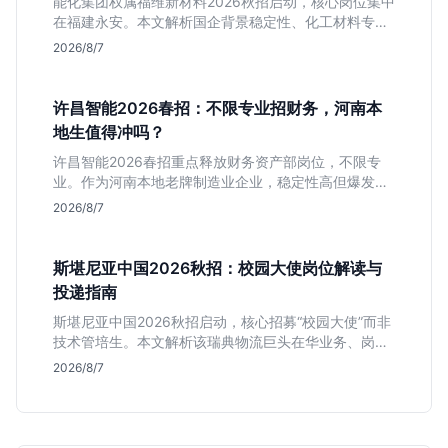
能化集团权属福维新材料2026秋招启动，核心岗位集中
在福建永安。本文解析国企背景稳定性、化工材料专业
匹配度及工作地点限制，助理工科生判断是否值得投
2026/8/7
递。
许昌智能2026春招：不限专业招财务，河南本
地生值得冲吗？
许昌智能2026春招重点释放财务资产部岗位，不限专
业。作为河南本地老牌制造业企业，稳定性高但爆发涨
薪机会少。适合想在本地积累工业场景经验的应届生。
2026/8/7
斯堪尼亚中国2026秋招：校园大使岗位解读与
投递指南
斯堪尼亚中国2026秋招启动，核心招募“校园大使”而非
技术管培生。本文解析该瑞典物流巨头在华业务、岗位
真实职责及不限专业背后的竞争逻辑，助你判断是否值
2026/8/7
得投递。