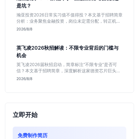
是坑？
瀚亚投资2026日常实习值不值得投？本文基于招聘简章
分析：业务聚焦金融投资，岗位未定需分配，转正机会
不明确。适合急需上海高含金量实习证明、想接触真实
2026/8/8
资金流向的金融生，不适合追求稳定留用的同学。
英飞凌2026秋招解读：不限专业背后的门槛与
机会
英飞凌2026届秋招启动，简章标注“不限专业”是否可
信？本文基于招聘简章，深度解析这家德资芯片巨头的
行业地位、校招真实门槛及投递策略，助你判断是否值
2026/8/8
得投入。
立即开始
免费制作简历