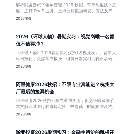
解析阿里云旗下瓴羊智能 2026 秋招。背靠阿里技术底
座，主打 DaaS 业务。重点分析数据研发、算法及产品
岗的硬性要求，评估 B 端数据路线的成长曲线与抗压挑
2026/8/8
战，助你判断是否值得投递。
2026《环球人物》暑期实习：视觉岗唯一名额
值不值得冲？
《环球人物》2026暑期实习仅招1名视觉设计。背靠人
民日报社，央媒背书极强，但属日常实习无转正承诺。
适合追求高含金量简历、能接受严谨流程的设计生，想
2026/8/8
进大厂快节奏者慎投。
阿里健康2026秋招：不限专业真能进？杭州大
厂最后的捡漏机会
阿里健康2026秋招不限专业与学历，但竞争暗藏细节。
本文解读其医疗赛道稳定性、投递截止时间陷阱及核心
岗位面试节奏，帮应届生判断是否值得投入。
2026/8/8
瀚亚投资2026暑期实习：金融生留沪的跳板还