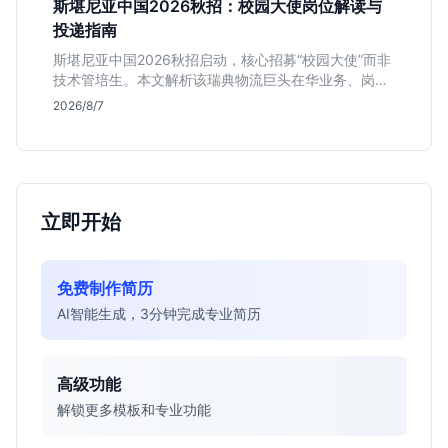
斯堪尼亚中国2026秋招：校园大使岗位解读与
投递指南
斯堪尼亚中国2026秋招启动，核心招募“校园大使”而非
技术管培生。本文解析该瑞典物流巨头在华业务、岗位
真实职责及不限专业背后的竞争逻辑，助你判断是否值
2026/8/7
得投递。
立即开始
免费制作简历
AI智能生成，3分钟完成专业简历
高级功能
解锁更多模板和专业功能