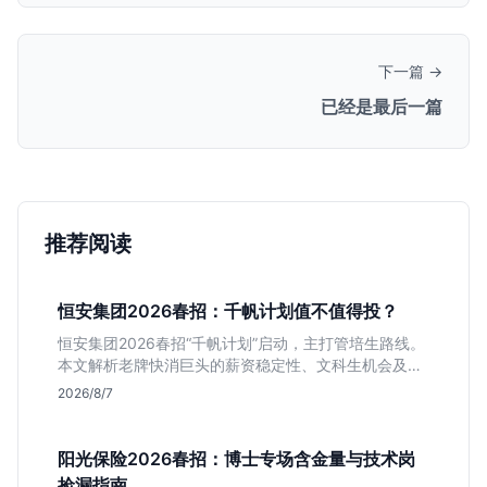
下一篇 →
已经是最后一篇
推荐阅读
恒安集团2026春招：千帆计划值不值得投？
恒安集团2026春招“千帆计划”启动，主打管培生路线。
本文解析老牌快消巨头的薪资稳定性、文科生机会及决
策链条长的局限，帮你判断是否值得投递。
2026/8/7
阳光保险2026春招：博士专场含金量与技术岗
捡漏指南