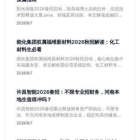
阳光保险2026春招启动，除高端博士后岗位外，信息技
术部释放大量Java、前端及算法岗。本文解读金融巨头
校招门槛，分析技术岗需求与投递价值，助你快速判断
2026/8/7
是否值得投。
能化集团权属福维新材料2026秋招解读：化工
材料生必看
能化集团权属福维新材料2026秋招启动，核心岗位集中
在福建永安。本文解析国企背景稳定性、化工材料专业
匹配度及工作地点限制，助理工科生判断是否值得投
2026/8/7
递。
许昌智能2026春招：不限专业招财务，河南本
地生值得冲吗？
许昌智能2026春招重点释放财务资产部岗位，不限专
业。作为河南本地老牌制造业企业，稳定性高但爆发涨
薪机会少。适合想在本地积累工业场景经验的应届生。
2026/8/7