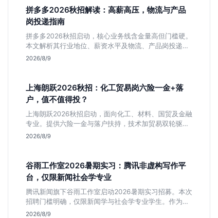
拼多多2026秋招解读：高薪高压，物流与产品
岗投递指南
拼多多2026秋招启动，核心业务线含金量高但门槛硬。
本文解析其行业地位、薪资水平及物流、产品岗投递策
略，助你判断是否适合这种高强度职业起步。
2026/8/9
上海朗跃2026秋招：化工贸易岗六险一金+落
户，值不值得投？
上海朗跃2026秋招启动，面向化工、材料、国贸及金融
专业。提供六险一金与落户扶持，技术加贸易双轮驱动
模式稳定性高。本文解读岗位需求与福利含金量，帮应
2026/8/9
届生快速判断投递价值。
谷雨工作室2026暑期实习：腾讯非虚构写作平
台，仅限新闻社会学专业
腾讯新闻旗下谷雨工作室启动2026暑期实习招募。本次
招聘门槛明确，仅限新闻学与社会学专业学生。作为深
耕非虚构写作的头部团队，该岗位提供独立发稿机会与
2026/8/9