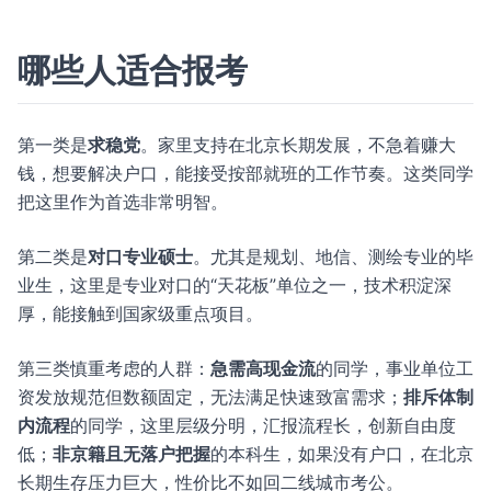
哪些人适合报考
第一类是
求稳党
。家里支持在北京长期发展，不急着赚大
钱，想要解决户口，能接受按部就班的工作节奏。这类同学
把这里作为首选非常明智。
第二类是
对口专业硕士
。尤其是规划、地信、测绘专业的毕
业生，这里是专业对口的“天花板”单位之一，技术积淀深
厚，能接触到国家级重点项目。
第三类慎重考虑的人群：
急需高现金流
的同学，事业单位工
资发放规范但数额固定，无法满足快速致富需求；
排斥体制
内流程
的同学，这里层级分明，汇报流程长，创新自由度
低；
非京籍且无落户把握
的本科生，如果没有户口，在北京
长期生存压力巨大，性价比不如回二线城市考公。