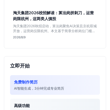
高含金量行业背书，但转正名额紧缩，适合追求深度报
道的垂直领域人才。
淘天集团2026校招解读：算法岗拼刺刀，运营
岗限杭州，这两类人慎投
淘天集团2026秋招启动，算法岗聚焦AI决策且京杭双城
开放，运营岗仅限杭州。本文基于简章分析岗位门槛、
薪资行情及适合人群，帮应届生判断是否值得投递。
2026/8/9
立即开始
免费制作简历
AI智能生成，3分钟完成专业简历
高级功能