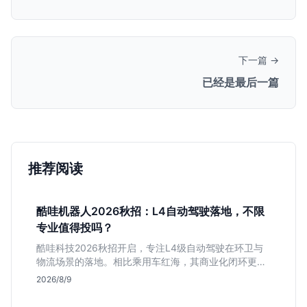
下一篇 →
已经是最后一篇
推荐阅读
酷哇机器人2026秋招：L4自动驾驶落地，不限
专业值得投吗？
酷哇科技2026秋招开启，专注L4级自动驾驶在环卫与
物流场景的落地。相比乘用车红海，其商业化闭环更清
晰，现金流相对健康。本文解读其业务模式、岗位稳定
2026/8/9
性及不限专业的投递策略，帮应届生判断是否值得入
手。