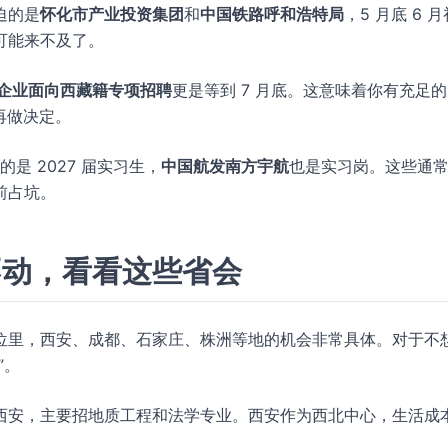
迫的是
怀化市产业投资集团
和
中国铁路呼和浩特局
，5 月底 6 
可能来不及了。
企业面向西藏籍专项招聘
更是等到 7 月底。这意味着你有充足
果再做决定。
的是 2027 届实习生，
中国航发南方宇航
也是实习岗。这些通
前占坑。
不动，看看这些省会
位里，西安、成都、石家庄、株洲等地的机会非常具体。对于不
”。
西安，主要招地质工程和法学专业。西安作为西北中心，生活成