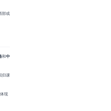
西部或
路
和
中
回归课
要体现