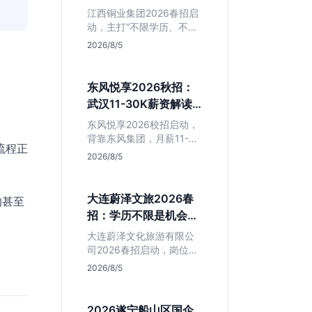
清这几点再投
江西铜业集团2026春招启
动，主打“不限学历、不限
专业”。本文拆解其背后的
2026/8/5
岗位真相，分析生产技术
岗与职能岗的区别，帮助
应届生判断是否值得作为
东风悦享2026秋招：
国企兜底选项。
武汉11-30K薪资解读
与避坑指南
东风悦享2026校招启动，
背靠东风集团，月薪11-
流程正
30K在武汉极具竞争力。
2026/8/5
本文解析智能网联汽车核
心岗位，提醒注意JD中混
入的跨境电商岗，助应届
大连蔚泽文旅2026春
的甚至
生精准投递研发方向。
招：学历不限是机会还
是坑？辽宁本地生必看
大连蔚泽文化旅游有限公
司2026春招启动，岗位信
息模糊且学历不限。本文
2026/8/5
深度解析其业务模式、潜
在风险及适合人群，帮助
辽宁本地应届生判断是否
2026遂宁船山区国企