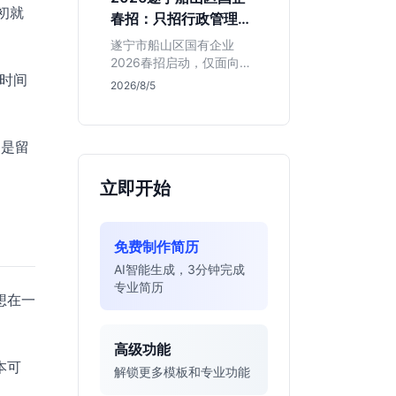
值得投递。
月初就
春招：只招行政管理，
本地生必看
遂宁市船山区国有企业
2026春招启动，仅面向行
的时间
政管理专业。招聘截止至
2026/8/5
2026年8月，学历涵盖本
硕博。适合追求本地稳定
发展的同学，但需注意薪
常是留
资细节未公开，竞争周期
较长。
立即开始
免费制作简历
AI智能生成，3分钟完成
专业简历
想在一
高级功能
本可
解锁更多模板和专业功能