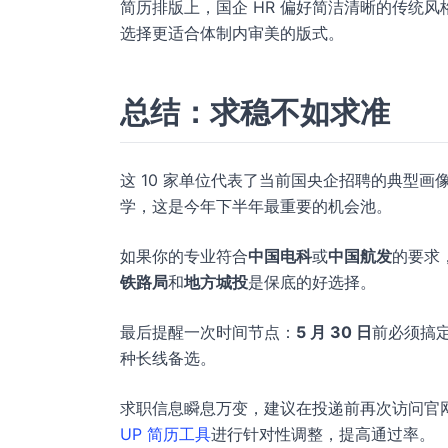
简历排版上，国企 HR 偏好简洁清晰的传统
选择更适合体制内审美的版式。
总结：求稳不如求准
这 10 家单位代表了当前国央企招聘的典型
学，这是今年下半年最重要的机会池。
如果你的专业符合
中国电科
或
中国航发
的要求
铁路局
和
地方城投
是保底的好选择。
最后提醒一次时间节点：
5 月 30 日
前必须搞
种长线备选。
求职信息瞬息万变，建议在投递前再次访问官
UP 简历工具
进行针对性调整，提高通过率。