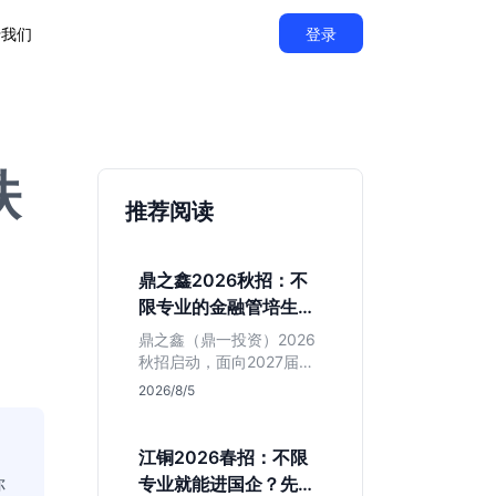
于我们
登录
铁
推荐阅读
鼎之鑫2026秋招：不
限专业的金融管培生值
得投吗？
鼎之鑫（鼎一投资）2026
秋招启动，面向2027届推
出不限专业管培生。本文
2026/8/5
基于官方简章拆解其投行
属性、岗位成色及隐性门
槛，帮你判断是否值得投
江铜2026春招：不限
递。
你
专业就能进国企？先看