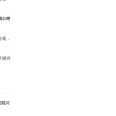
局
和
呼
合规，
关键词
建四川