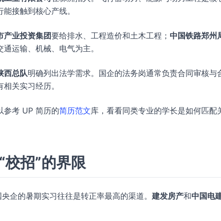
行能接触到核心产线。
市产业投资集团
要给排水、工程造价和土木工程；
中国铁路郑州
交通运输、机械、电气为主。
陕西总队
明确列出法学需求。国企的法务岗通常负责合同审核与
有相关实习经历。
参考 UP 简历的
简历范文
库，看看同类专业的学长是如何匹配
“校招”的界限
国央企的暑期实习往往是转正率最高的渠道。
建发房产
和
中国电