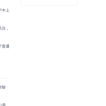
于中上
关注，
于普通
对较
心需