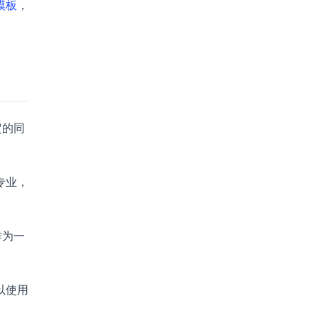
模板
，
定的同
专业，
作为一
以使用