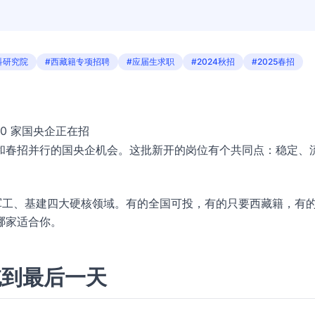
科研究院
#西藏籍专项招聘
#应届生求职
#2024秋招
#2025春招
0 家国央企正在招
和春招并行的国央企机会。这批新开的岗位有个共同点：稳定、
、军工、基建四大硬核领域。有的全国可投，有的只要西藏籍，有
哪家适合你。
拖到最后一天