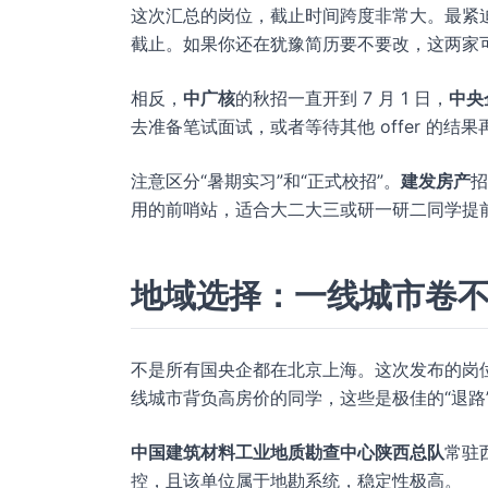
这次汇总的岗位，截止时间跨度非常大。最紧
截止。如果你还在犹豫简历要不要改，这两家
相反，
中广核
的秋招一直开到 7 月 1 日，
中央
去准备笔试面试，或者等待其他 offer 的结
注意区分“暑期实习”和“正式校招”。
建发房产
招
用的前哨站，适合大二大三或研一研二同学提
地域选择：一线城市卷
不是所有国央企都在北京上海。这次发布的岗
线城市背负高房价的同学，这些是极佳的“退路
中国建筑材料工业地质勘查中心陕西总队
常驻
控，且该单位属于地勘系统，稳定性极高。