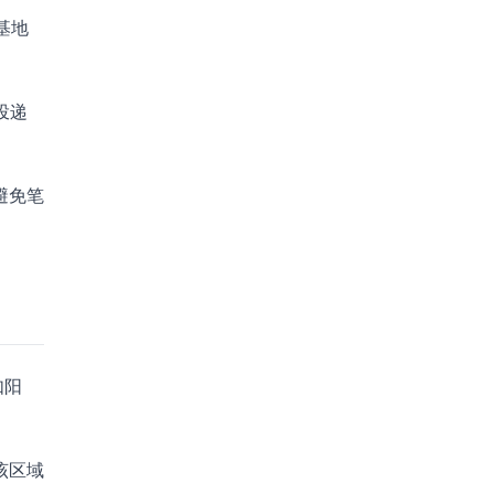
基地
投递
避免笔
如阳
该区域