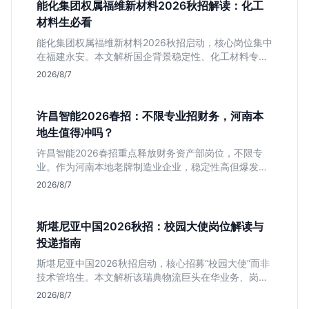
能化集团权属福维新材料2026秋招解读：化工
材料生必看
能化集团权属福维新材料2026秋招启动，核心岗位集中
在福建永安。本文解析国企背景稳定性、化工材料专业
匹配度及工作地点限制，助理工科生判断是否值得投
2026/8/7
递。
许昌智能2026春招：不限专业招财务，河南本
地生值得冲吗？
许昌智能2026春招重点释放财务资产部岗位，不限专
业。作为河南本地老牌制造业企业，稳定性高但爆发涨
薪机会少。适合想在本地积累工业场景经验的应届生。
2026/8/7
斯堪尼亚中国2026秋招：校园大使岗位解读与
投递指南
斯堪尼亚中国2026秋招启动，核心招募“校园大使”而非
技术管培生。本文解析该瑞典物流巨头在华业务、岗位
真实职责及不限专业背后的竞争逻辑，助你判断是否值
2026/8/7
得投递。