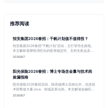
推荐阅读
恒安集团2026春招：千帆计划值不值得投？
恒安集团2026春招“千帆计划”启动，主打管培生路线。
本文解析老牌快消巨头的薪资稳定性、文科生机会及决
策链条长的局限，帮你判断是否值得投递。
2026/8/7
阳光保险2026春招：博士专场含金量与技术岗
捡漏指南
阳光保险2026春招启动，除高端博士后岗位外，信息技
术部释放大量Java、前端及算法岗。本文解读金融巨头
校招门槛，分析技术岗需求与投递价值，助你快速判断
2026/8/7
是否值得投。