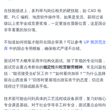
在技能描述上，多列举与岗位相关的硬技能，如 CAD 绘
图、PLC 编程、地质软件操作等。如果是党员、获得过省
级以上奖学金或竞赛奖项，一定要放在显眼位置，这是国企
非常看重的加分项。
不知道如何排版才能符合国企审美？可以参考
UP 简历范文
库
中的国企专用模板，确保格式严谨不出错。
面试环节大概率采用半结构化面试。除了常规的专业问题，
面试官会重点考察你的
稳定性
和
吃苦耐劳精神
。常见问题包
括：“能否接受去矿区工作？”“如何看待加班？”“为什么选择
留在山西发展？”回答时要展现出踏实肯干的态度，切忌表
现得过于浮躁或眼高手低。
技术面可能会问到具体的工艺流程或设备原理，复习好核心
专业课是基础。对于社会学等非工科专业，面试重点会转向