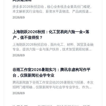
拼多多2026秋招启动，核心业务线含金量高但门槛硬。
本文解析其行业地位、薪资水平及物流、产品岗投递策
略，助你判断是否适合这种高强度职业起步。
2026/8/9
上海朗跃2026秋招：化工贸易岗六险一金+落
户，值不值得投？
上海朗跃2026秋招启动，面向化工、材料、国贸及金融
专业。提供六险一金与落户扶持，技术加贸易双轮驱动
模式稳定性高。本文解读岗位需求与福利含金量，帮应
2026/8/9
届生快速判断投递价值。
谷雨工作室2026暑期实习：腾讯非虚构写作平
台，仅限新闻社会学专业
腾讯新闻旗下谷雨工作室启动2026暑期实习招募。本次
招聘门槛明确，仅限新闻学与社会学专业学生。作为深
耕非虚构写作的头部团队，该岗位提供独立发稿机会与
2026/8/9
高含金量行业背书，但转正名额紧缩，适合追求深度报
道的垂直领域人才。