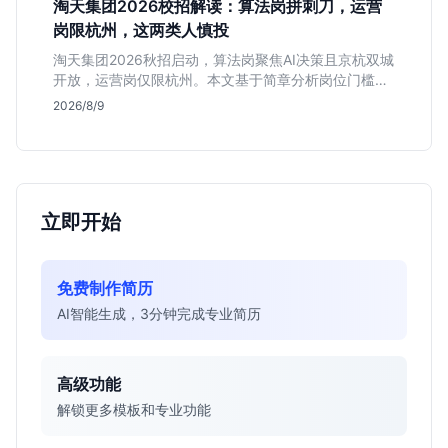
淘天集团2026校招解读：算法岗拼刺刀，运营
岗限杭州，这两类人慎投
淘天集团2026秋招启动，算法岗聚焦AI决策且京杭双城
开放，运营岗仅限杭州。本文基于简章分析岗位门槛、
薪资行情及适合人群，帮应届生判断是否值得投递。
2026/8/9
立即开始
免费制作简历
AI智能生成，3分钟完成专业简历
高级功能
解锁更多模板和专业功能