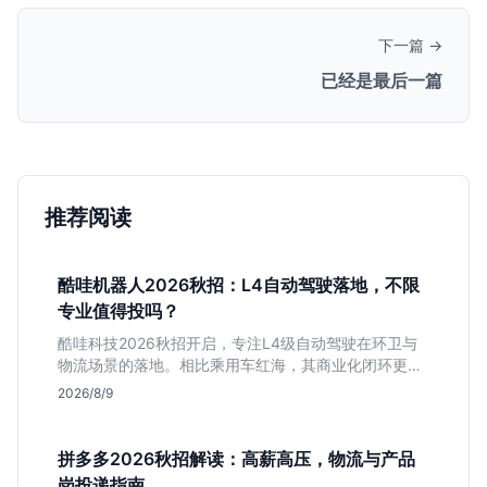
下一篇 →
已经是最后一篇
推荐阅读
酷哇机器人2026秋招：L4自动驾驶落地，不限
专业值得投吗？
酷哇科技2026秋招开启，专注L4级自动驾驶在环卫与
物流场景的落地。相比乘用车红海，其商业化闭环更清
晰，现金流相对健康。本文解读其业务模式、岗位稳定
2026/8/9
性及不限专业的投递策略，帮应届生判断是否值得入
手。
拼多多2026秋招解读：高薪高压，物流与产品
岗投递指南