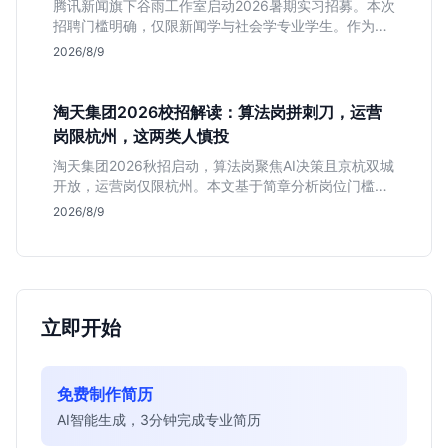
腾讯新闻旗下谷雨工作室启动2026暑期实习招募。本次
招聘门槛明确，仅限新闻学与社会学专业学生。作为深
耕非虚构写作的头部团队，该岗位提供独立发稿机会与
2026/8/9
高含金量行业背书，但转正名额紧缩，适合追求深度报
道的垂直领域人才。
淘天集团2026校招解读：算法岗拼刺刀，运营
岗限杭州，这两类人慎投
淘天集团2026秋招启动，算法岗聚焦AI决策且京杭双城
开放，运营岗仅限杭州。本文基于简章分析岗位门槛、
薪资行情及适合人群，帮应届生判断是否值得投递。
2026/8/9
立即开始
免费制作简历
AI智能生成，3分钟完成专业简历