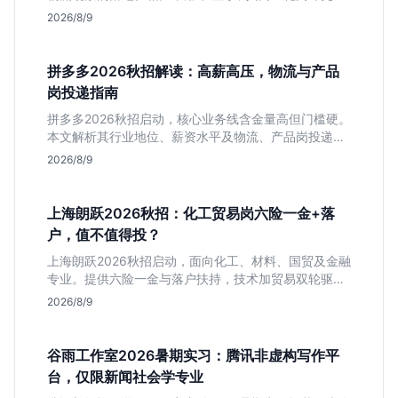
晰，现金流相对健康。本文解读其业务模式、岗位稳定
2026/8/9
性及不限专业的投递策略，帮应届生判断是否值得入
手。
拼多多2026秋招解读：高薪高压，物流与产品
岗投递指南
拼多多2026秋招启动，核心业务线含金量高但门槛硬。
本文解析其行业地位、薪资水平及物流、产品岗投递策
略，助你判断是否适合这种高强度职业起步。
2026/8/9
上海朗跃2026秋招：化工贸易岗六险一金+落
户，值不值得投？
上海朗跃2026秋招启动，面向化工、材料、国贸及金融
专业。提供六险一金与落户扶持，技术加贸易双轮驱动
模式稳定性高。本文解读岗位需求与福利含金量，帮应
2026/8/9
届生快速判断投递价值。
谷雨工作室2026暑期实习：腾讯非虚构写作平
台，仅限新闻社会学专业