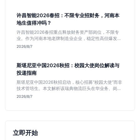
递。
许昌智能2026春招：不限专业招财务，河南本
地生值得冲吗？
许昌智能2026春招重点释放财务资产部岗位，不限专
业。作为河南本地老牌制造业企业，稳定性高但爆发涨
薪机会少。适合想在本地积累工业场景经验的应届生。
2026/8/7
斯堪尼亚中国2026秋招：校园大使岗位解读与
投递指南
斯堪尼亚中国2026秋招启动，核心招募“校园大使”而非
技术管培生。本文解析该瑞典物流巨头在华业务、岗位
真实职责及不限专业背后的竞争逻辑，助你判断是否值
2026/8/7
得投递。
立即开始