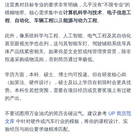
法雷奥对目标专业的要求非常明确，几乎没有“不限专业”的
模糊地带。核心需求集中在
计算机科学与技术
、
电子信息工
程
、
自动化
、
车辆工程
以及
能源与动力工程
。
此外，像系统科学与工程、人工智能、电气工程及其自动化
甚至眼视光学也在列，这与其智能车灯、驾驶辅助系统等具
体产品线紧密相关。如果你是文史哲或纯管理类背景，除非
投递采购或物流岗，否则简历通过率极低。
学历方面，本科、硕士、博士均可投递。但在研发核心岗
（如算法、硬件设计），硕士及以上学历在初筛时会更具优
势。本科生若想突围，需要在项目经历或竞赛奖项上有过硬
的产出。
不要试图用万金油式的简历去碰运气。建议参考
UP 简历范
文库
中针对硬件或汽车行业的模板，将你的课程设计、实
验经历与岗位要求做精准匹配。