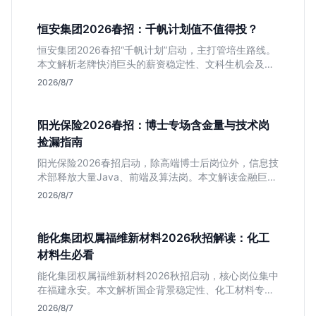
恒安集团2026春招：千帆计划值不值得投？
恒安集团2026春招“千帆计划”启动，主打管培生路线。
本文解析老牌快消巨头的薪资稳定性、文科生机会及决
策链条长的局限，帮你判断是否值得投递。
2026/8/7
阳光保险2026春招：博士专场含金量与技术岗
捡漏指南
阳光保险2026春招启动，除高端博士后岗位外，信息技
术部释放大量Java、前端及算法岗。本文解读金融巨头
校招门槛，分析技术岗需求与投递价值，助你快速判断
2026/8/7
是否值得投。
能化集团权属福维新材料2026秋招解读：化工
材料生必看
能化集团权属福维新材料2026秋招启动，核心岗位集中
在福建永安。本文解析国企背景稳定性、化工材料专业
匹配度及工作地点限制，助理工科生判断是否值得投
2026/8/7