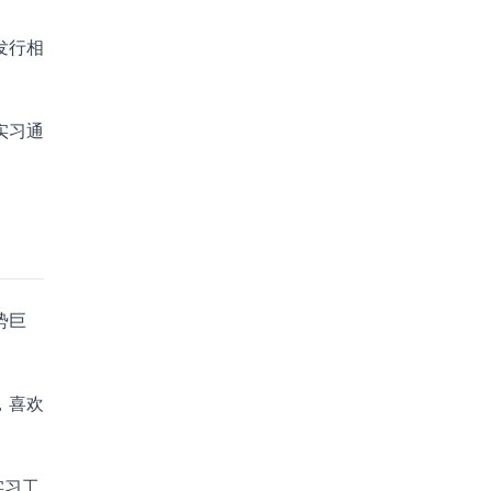
发行相
实习通
势巨
，喜欢
实习工