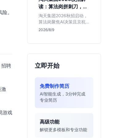
独立发稿机会与高含金量
读：算法岗拼刺刀，运
行业背书，但转正名额紧
风险。
营岗限杭州，这两类人
缩，适合追求深度报道的
淘天集团2026秋招启动，
慎投
垂直领域人才。
算法岗聚焦AI决策且京杭
双城开放，运营岗仅限杭
2026/8/9
州。本文基于简章分析岗
位门槛、薪资行情及适合
人群，帮应届生判断是否
值得投递。
立即开始
，招聘
免费制作简历
最激
AI智能生成，3分钟完成
专业简历
易游戏
高级功能
解锁更多模板和专业功能