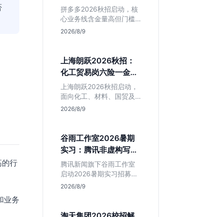
产品岗投递指南
否
判断是否值得入手。
拼多多2026秋招启动，核
心业务线含金量高但门槛
硬。本文解析其行业地
2026/8/9
位、薪资水平及物流、产
品岗投递策略，助你判断
是否适合这种高强度职业
上海朗跃2026秋招：
起步。
化工贸易岗六险一金
+落户，值不值得投？
上海朗跃2026秋招启动，
面向化工、材料、国贸及
金融专业。提供六险一金
2026/8/9
与落户扶持，技术加贸易
双轮驱动模式稳定性高。
本文解读岗位需求与福利
谷雨工作室2026暑期
含金量，帮应届生快速判
实习：腾讯非虚构写作
断投递价值。
平台，仅限新闻社会学
高的行
腾讯新闻旗下谷雨工作室
专业
启动2026暑期实习招募。
本次招聘门槛明确，仅限
2026/8/9
新闻学与社会学专业学
和业务
生。作为深耕非虚构写作
的头部团队，该岗位提供
淘天集团2026校招解