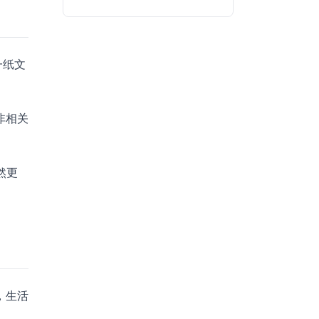
一纸文
非相关
然更
，生活