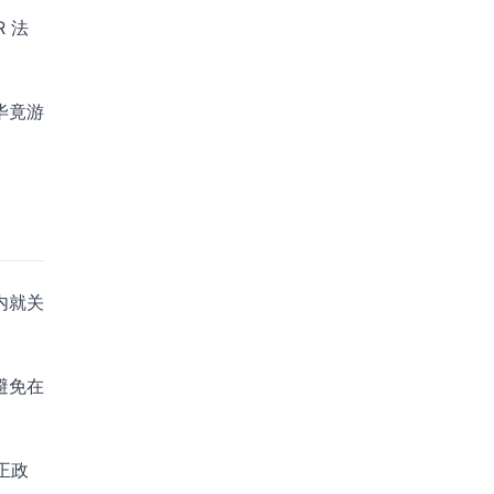
R 法
毕竟游
内就关
避免在
正政