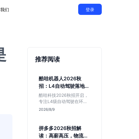
于我们
登录
是
推荐阅读
酷哇机器人2026秋
招：L4自动驾驶落地，
不限专业值得投吗？
酷哇科技2026秋招开启，
专注L4级自动驾驶在环卫
与物流场景的落地。相比
2026/8/9
乘用车红海，其商业化闭
环更清晰，现金流相对健
康。本文解读其业务模
拼多多2026秋招解
式、岗位稳定性及不限专
读：高薪高压，物流与
业的投递策略，帮应届生