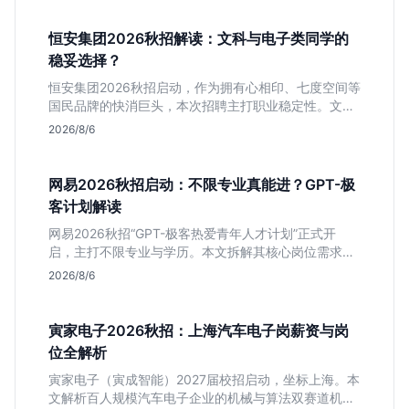
恒安集团2026秋招解读：文科与电子类同学的
稳妥选择？
恒安集团2026秋招启动，作为拥有心相印、七度空间等
国民品牌的快消巨头，本次招聘主打职业稳定性。文章
深度解析管培生项目，明确文商科主攻品牌营销、理工
2026/8/6
科侧重技术支持的岗位逻辑，客观分析传统制造业薪资
平稳但平台扎实的特点，助应届生快速判断投递价值。
网易2026秋招启动：不限专业真能进？GPT-极
客计划解读
网易2026秋招“GPT-极客热爱青年人才计划”正式开
启，主打不限专业与学历。本文拆解其核心岗位需求
（技术研发、游戏策划、算法），分析非科班同学的投
2026/8/6
递机会与真实门槛，帮你判断是否值得投。
寅家电子2026秋招：上海汽车电子岗薪资与岗
位全解析
寅家电子（寅成智能）2027届校招启动，坐标上海。本
文解析百人规模汽车电子企业的机械与算法双赛道机