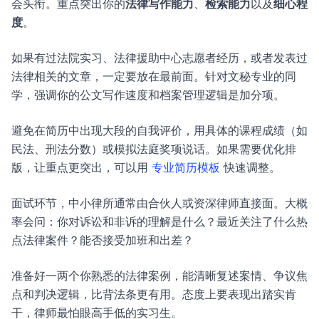
会头衔。重点突出你的
法律写作能力
、
检索能力
以及
细心程
度
。
如果有过法院实习、法律援助中心志愿者经历，或者发表过
法律相关的文章，一定要放在最前面。针对文秘专业的同
学，强调你的公文写作速度和档案管理逻辑是加分项。
避免在简历中出现大段的自我评价，用具体的课程成绩（如
民法、刑法分数）或模拟法庭奖项说话。如果需要优化排
版，让重点更突出，可以用
专业简历模板
快速调整。
面试环节，中小律所通常由合伙人或资深律师直接面。大概
率会问：你对诉讼和非诉的理解是什么？最近关注了什么热
点法律案件？能否接受加班和出差？
准备好一两个你熟悉的法律案例，能清晰复述案情、争议焦
点和判决逻辑，比背法条更有用。态度上要表现出踏实肯
干，律师最怕眼高手低的实习生。