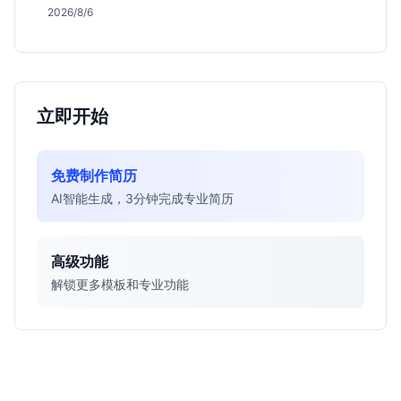
会，分析薪资面议背后的含金量及应届生成长路径，助
2026/8/6
你判断是否值得投递。
立即开始
免费制作简历
AI智能生成，3分钟完成专业简历
高级功能
解锁更多模板和专业功能