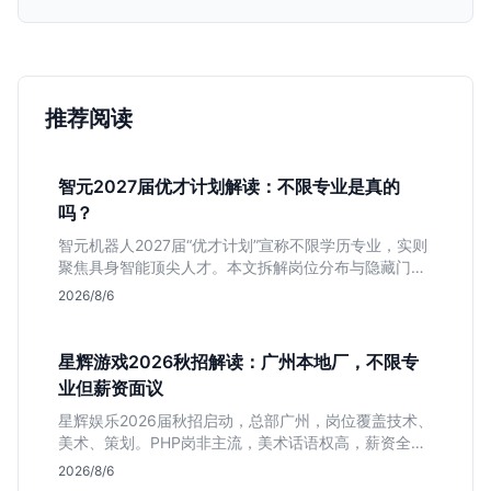
推荐阅读
智元2027届优才计划解读：不限专业是真的
吗？
智元机器人2027届“优才计划”宣称不限学历专业，实则
聚焦具身智能顶尖人才。本文拆解岗位分布与隐藏门
槛，分析算法、仿真等核心方向，帮你判断是否值得投
2026/8/6
递及如何准备硬核项目。
星辉游戏2026秋招解读：广州本地厂，不限专
业但薪资面议
星辉娱乐2026届秋招启动，总部广州，岗位覆盖技术、
美术、策划。PHP岗非主流，美术话语权高，薪资全面
面议。适合想接触项目全流程的应届生，追求大厂光环
2026/8/6
者慎投。