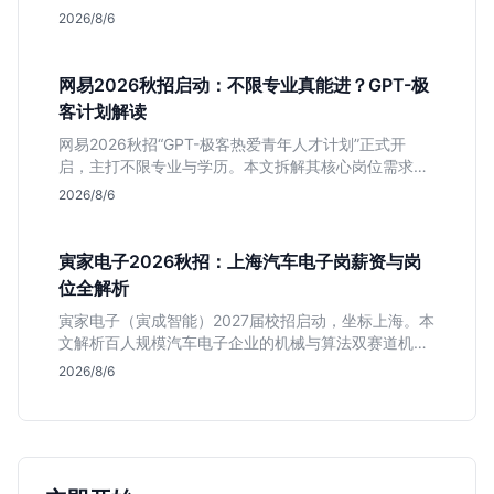
深度解析管培生项目，明确文商科主攻品牌营销、理工
2026/8/6
科侧重技术支持的岗位逻辑，客观分析传统制造业薪资
平稳但平台扎实的特点，助应届生快速判断投递价值。
网易2026秋招启动：不限专业真能进？GPT-极
客计划解读
网易2026秋招“GPT-极客热爱青年人才计划”正式开
启，主打不限专业与学历。本文拆解其核心岗位需求
（技术研发、游戏策划、算法），分析非科班同学的投
2026/8/6
递机会与真实门槛，帮你判断是否值得投。
寅家电子2026秋招：上海汽车电子岗薪资与岗
位全解析
寅家电子（寅成智能）2027届校招启动，坐标上海。本
文解析百人规模汽车电子企业的机械与算法双赛道机
会，分析薪资面议背后的含金量及应届生成长路径，助
2026/8/6
你判断是否值得投递。