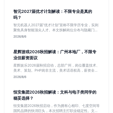
智元2027届优才计划解读：不限专业是真的
吗？
智元机器人2027届“优才计划”宣称不限学历专业，实则
聚焦具身智能顶尖人才。本文拆解岗位分布与隐藏门
槛，分析算法、仿真等核心方向，帮你判断是否值得投
2026/8/6
递及如何准备硬核项目。
星辉游戏2026秋招解读：广州本地厂，不限专
业但薪资面议
星辉娱乐2026届秋招启动，总部广州，岗位覆盖技术、
美术、策划。PHP岗非主流，美术话语权高，薪资全面
面议。适合想接触项目全流程的应届生，追求大厂光环
2026/8/6
者慎投。
恒安集团2026秋招解读：文科与电子类同学的
稳妥选择？
恒安集团2026秋招启动，作为拥有心相印、七度空间等
国民品牌的快消巨头，本次招聘主打职业稳定性。文章